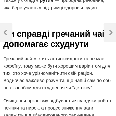
рутин
яка бере участь у підтримці здоров’я судин.
Навігація
Чи справді гречаний чай
записів
Previous
Next
допомагає схуднути
Post
Post
Гречаний чай містить антиоксиданти та не має
кофеїну, тому може бути хорошим варіантом для
тих, хто хоче урізноманітнити свій раціон.
Водночас важливо розуміти, що напій сам по собі
не є засобом для схуднення чи “детоксу”.
Очищення організму відбувається завдяки роботі
печінки та нирок, а процес зниження ваги
залежить від збалансованого харчування,