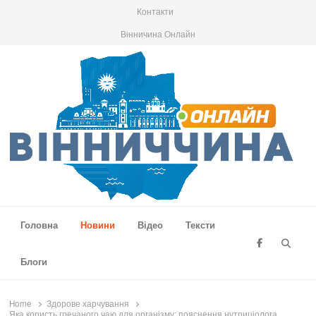
Контакти
Вінничина Онлайн
Вінниччина Онлайн
Новини Вінниччини, громад області, події та аналітика
Головна
Новини
Відео
Тексти
Searc
Блоги
Home
Здорове харчування
Яка користь гречаного чаю для організму: пояснення нутриціолога