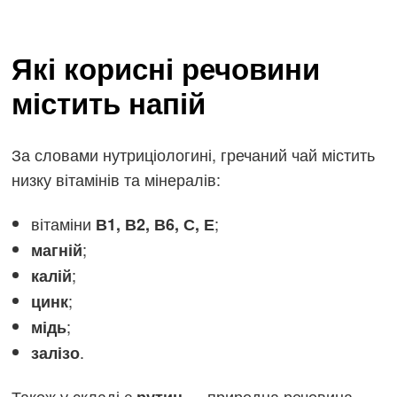
Які корисні речовини
містить напій
За словами нутриціологині, гречаний чай містить
низку вітамінів та мінералів:
вітаміни
;
В1, В2, В6, С, Е
;
магній
;
калій
;
цинк
;
мідь
.
залізо
Також у складі є
— природна речовина,