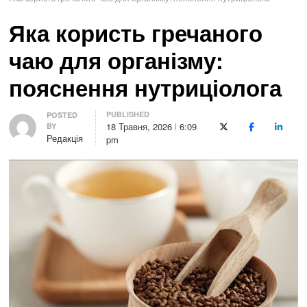
Яка користь гречаного
чаю для організму:
пояснення нутриціолога
PUBLISHED
Author
POSTED
18 Травня, 2026
6:09
BY
X (Twitter)
Facebook
LinkedI
Редакція
pm