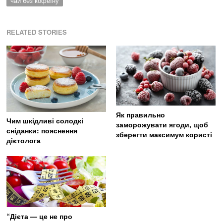
чай без кофеїну
RELATED STORIES
Як правильно
Чим шкідливі солодкі
заморожувати ягоди, щоб
сніданки: пояснення
зберегти максимум користі
дієтолога
“Дієта — це не про