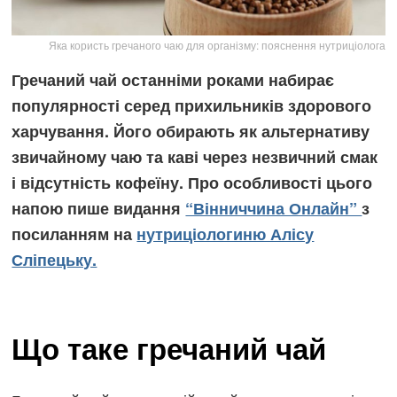
Яка користь гречаного чаю для організму: пояснення нутриціолога
Гречаний чай останніми роками набирає
популярності серед прихильників здорового
харчування. Його обирають як альтернативу
звичайному чаю та каві через незвичний смак
і відсутність кофеїну. Про особливості цього
напою пише видання
“Вінниччина Онлайн”
з
посиланням на
нутриціологиню Алісу
Сліпецьку.
Що таке гречаний чай