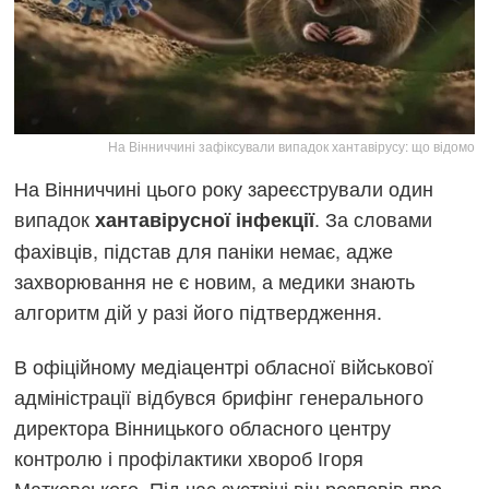
На Вінниччині зафіксували випадок хантавірусу: що відомо
На Вінниччині цього року зареєстрували один
випадок
. За словами
хантавірусної інфекції
фахівців, підстав для паніки немає, адже
захворювання не є новим, а медики знають
алгоритм дій у разі його підтвердження.
В офіційному медіацентрі обласної військової
адміністрації відбувся брифінг генерального
директора Вінницького обласного центру
контролю і профілактики хвороб Ігоря
Матковського. Під час зустрічі він розповів про