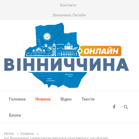
Контакти
Вінничина Онлайн
Вінниччина Онлайн
Новини Вінниччини, громад області, події та аналітика
Головна
Новини
Відео
Тексти
Searc
Блоги
Home
Новини
На Вінниччині зафіксували випадок хантавірусу: що відомо