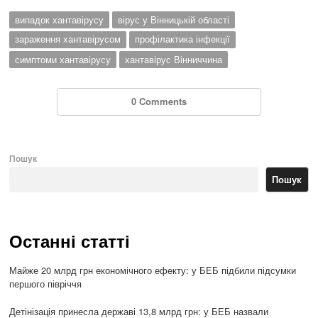
випадок хантавірусу
вірус у Вінницькій області
зараження хантавірусом
профілактика інфекції
симптоми хантавірусу
хантавірус Вінниччина
0 Comments
Пошук
Пошук
Останні статті
Майже 20 млрд грн економічного ефекту: у БЕБ підбили підсумки
першого півріччя
Детінізація принесла державі 13,8 млрд грн: у БЕБ назвали