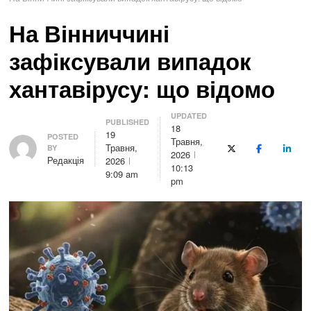
На Вінниччині
зафіксували випадок
хантавірусу: що відомо
UPDATED
PUBLISHED
18
19
Author
POSTED
Травня,
Травня,
BY
X (Twitter)
Facebook
Linke
2026
Редакція
2026
10:13
9:09 am
pm