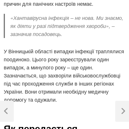
причин для панічних настроїв немає.
«Хантавірусна інфекція – не нова. Ми знаємо,
як діяти у разі підтвердження хвороби», –
зазначив посадовець.
У Вінницькій області випадки інфекції траплялися
поодиноко. Цього року зареєстрували один
випадок, а минулого року – ще один.
Зазначається, що захворіли військовослужбовці
під час проходження служби в інших регіонах
України. Вони отримали необхідну медичну
допомогу та одужали.
Навігація
записів
Previous
Next
Post
Post
Як передається