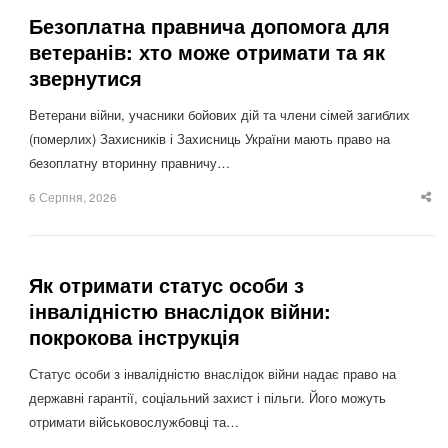
Безоплатна правнича допомога для
ветеранів: хто може отримати та як
звернутися
Ветерани війни, учасники бойових дій та члени сімей загиблих
(померлих) Захисників і Захисниць України мають право на
безоплатну вторинну правничу…
6 Серпня, 2026
Sha
thi
po
Як отримати статус особи з
інвалідністю внаслідок війни:
покрокова інструкція
Статус особи з інвалідністю внаслідок війни надає право на
державні гарантії, соціальний захист і пільги. Його можуть
отримати військовослужбовці та…