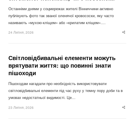
Останніми днями у соцмережах жителі Вінниччини активно
публікують фото так званої оленячої кровососки, яку часто
називають «мухою-кліщем» або «крилатим кліщем».…
24 Липня, 2026
Sha
thi
po
Світловідбивальні елементи можуть
врятувати життя: що повинні знати
пішоходи
Пішоходам нагадали про необхідність використовувати
світловідбивальні елементи під час руху у темну пору доби та в
умовах недостатньої видимості. Це…
23 Липня, 2026
Sha
thi
po