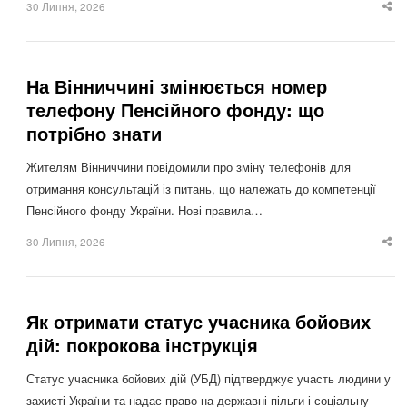
30 Липня, 2026
Sha
thi
po
На Вінниччині змінюється номер
телефону Пенсійного фонду: що
потрібно знати
Жителям Вінниччини повідомили про зміну телефонів для
отримання консультацій із питань, що належать до компетенції
Пенсійного фонду України. Нові правила…
30 Липня, 2026
Sha
thi
po
Як отримати статус учасника бойових
дій: покрокова інструкція
Статус учасника бойових дій (УБД) підтверджує участь людини у
захисті України та надає право на державні пільги і соціальну