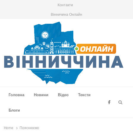
Контакти
Вінничина Онлайн
Вінниччина Онлайн
Новини Вінниччини, громад області, події та аналітика
Головна
Новини
Відео
Тексти
Searc
Блоги
Home
Пояснюємо