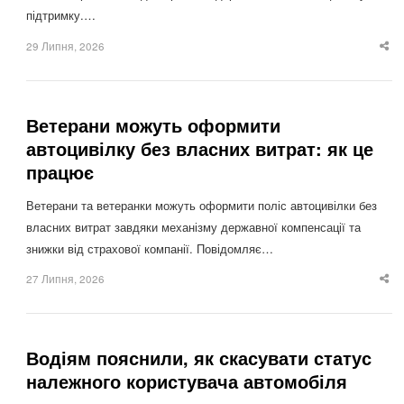
підтримку.…
29 Липня, 2026
Sha
thi
po
Ветерани можуть оформити
автоцивілку без власних витрат: як це
працює
Ветерани та ветеранки можуть оформити поліс автоцивілки без
власних витрат завдяки механізму державної компенсації та
знижки від страхової компанії. Повідомляє…
27 Липня, 2026
Sha
thi
po
Водіям пояснили, як скасувати статус
належного користувача автомобіля