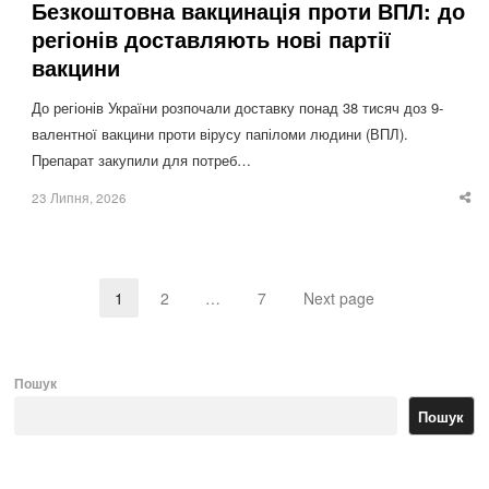
Безкоштовна вакцинація проти ВПЛ: до
регіонів доставляють нові партії
вакцини
До регіонів України розпочали доставку понад 38 тисяч доз 9-
валентної вакцини проти вірусу папіломи людини (ВПЛ).
Препарат закупили для потреб…
23 Липня, 2026
Sha
thi
po
1
2
…
7
Next page
Page
Page
Page
Пошук
Пошук