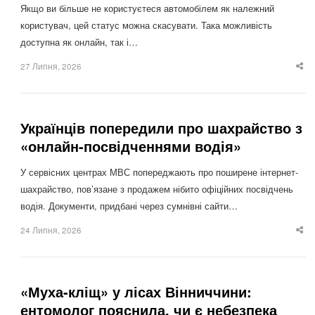
Якщо ви більше не користуєтеся автомобілем як належний
користувач, цей статус можна скасувати. Така можливість
доступна як онлайн, так і…
27 Липня, 2026
Sha
thi
po
Українців попередили про шахрайство з
«онлайн-посвідченнями водія»
У сервісних центрах МВС попереджають про поширене інтернет-
шахрайство, пов’язане з продажем нібито офіційних посвідчень
водія. Документи, придбані через сумнівні сайти…
24 Липня, 2026
Sha
thi
po
«Муха-кліщ» у лісах Вінниччини:
ентомолог пояснила, чи є небезпека