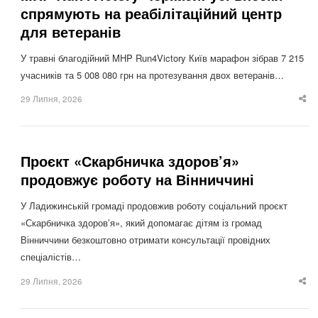
спрямують на реабілітаційний центр
для ветеранів
У травні благодійний MHP Run4Victory Київ марафон зібрав 7 215
учасників та 5 008 080 грн на протезування двох ветеранів…
29 Липня, 2026
Sha
thi
po
Проєкт «Скарбничка здоров’я»
продовжує роботу на Вінниччині
У Ладижинській громаді продовжив роботу соціальний проєкт
«Скарбничка здоров’я», який допомагає дітям із громад
Вінниччини безкоштовно отримати консультації провідних
спеціалістів…
29 Липня, 2026
Sha
thi
po