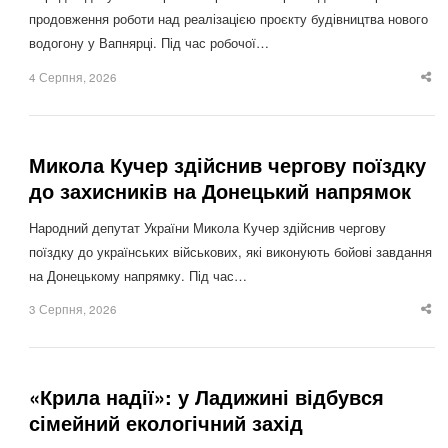
продовження роботи над реалізацією проєкту будівництва нового
водогону у Вапнярці. Під час робочої…
4 Серпня, 2026
Sha
thi
po
Микола Кучер здійснив чергову поїздку
до захисників на Донецький напрямок
Народний депутат України Микола Кучер здійснив чергову
поїздку до українських військових, які виконують бойові завдання
на Донецькому напрямку. Під час…
3 Серпня, 2026
Sha
thi
po
«Крила надії»: у Ладижині відбувся
сімейний екологічний захід