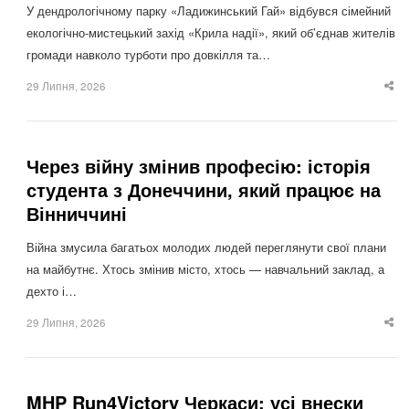
У дендрологічному парку «Ладижинський Гай» відбувся сімейний
екологічно-мистецький захід «Крила надії», який об’єднав жителів
громади навколо турботи про довкілля та…
29 Липня, 2026
Sha
thi
po
Через війну змінив професію: історія
студента з Донеччини, який працює на
Вінниччині
Війна змусила багатьох молодих людей переглянути свої плани
на майбутнє. Хтось змінив місто, хтось — навчальний заклад, а
дехто і…
29 Липня, 2026
Sha
thi
po
MHP Run4Victory Черкаси: усі внески