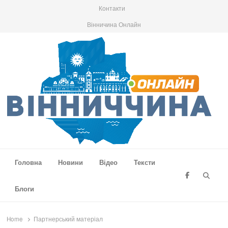
Контакти
Вінничина Онлайн
Вінниччина Онлайн
Новини Вінниччини, громад області, події та аналітика
Головна
Новини
Відео
Тексти
Searc
Блоги
Home
Партнерський матеріал