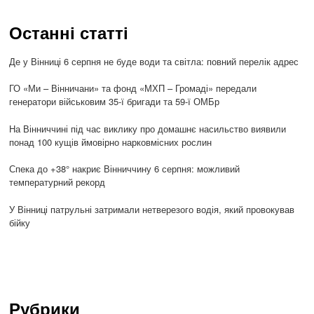
Останні статті
Де у Вінниці 6 серпня не буде води та світла: повний перелік адрес
ГО «Ми – Вінничани» та фонд «МХП – Громаді» передали
генератори військовим 35-ї бригади та 59-ї ОМБр
На Вінниччині під час виклику про домашнє насильство виявили
понад 100 кущів ймовірно нарковмісних рослин
Спека до +38° накриє Вінниччину 6 серпня: можливий
температурний рекорд
У Вінниці патрульні затримали нетверезого водія, який провокував
бійку
Рубрики