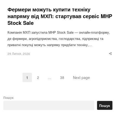
Фермери можуть купити техніку
напряму від МХП: стартував сервіс MHP
Stock Sale
Компанія МХП запустила MHP Stock Sale — онлайн-платформу,
де фермери, агропідприємства, господарства, підприємці та
приватні покупці можуть напряму придбати техніку,…
29 Липня, 2026
Sha
thi
po
1
2
…
38
Next page
Page
Page
Page
Пошук
Пошук