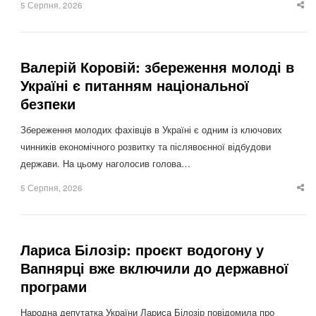
5 Серпня, 2026
Sha
thi
po
Валерій Коровій: збереження молоді в
Україні є питанням національної
безпеки
Збереження молодих фахівців в Україні є одним із ключових
чинників економічного розвитку та післявоєнної відбудови
держави. На цьому наголосив голова…
5 Серпня, 2026
Sha
thi
po
Лариса Білозір: проєкт водогону у
Вапнярці вже включили до державної
програми
Народна депутатка України Лариса Білозір повідомила про