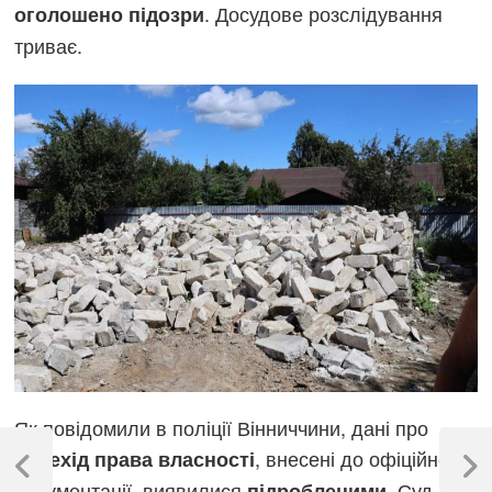
. Досудове розслідування
оголошено підозри
триває.
Як повідомили в поліції Вінниччини, дані про
Навігація
, внесені до офіційної
перехід права власності
записів
Previous
Next
документації, виявилися
. Суд
підробленими