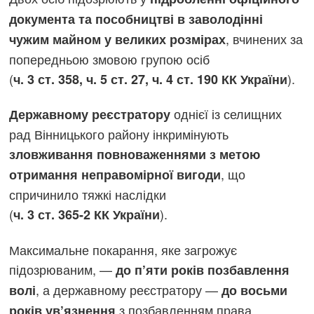
документа та пособництві в заволодінні
, вчинених за
чужим майном у великих розмірах
попередньою змовою групою осіб
(
).
ч. 3 ст. 358, ч. 5 ст. 27, ч. 4 ст. 190 КК України
однієї із селищних
Державному реєстратору
рад Вінницького району інкримінують
зловживання повноваженнями з метою
, що
отримання неправомірної вигоди
спричинило тяжкі наслідки
(
).
ч. 3 ст. 365-2 КК України
Максимальне покарання, яке загрожує
підозрюваним, —
до п’яти років позбавлення
, а державному реєстратору —
волі
до восьми
з позбавленням права
років ув’язнення