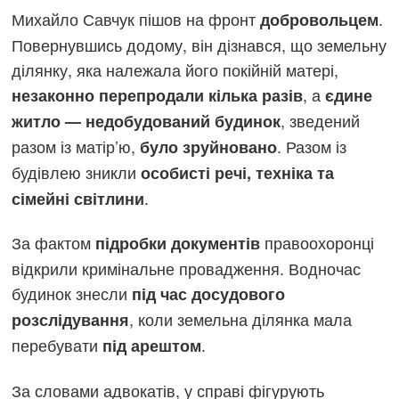
Михайло Савчук пішов на фронт
.
добровольцем
Повернувшись додому, він дізнався, що земельну
ділянку, яка належала його покійній матері,
, а
незаконно перепродали кілька разів
єдине
, зведений
житло — недобудований будинок
разом із матір’ю,
. Разом із
було зруйновано
будівлею зникли
особисті речі, техніка та
.
сімейні світлини
За фактом
правоохоронці
підробки документів
відкрили кримінальне провадження. Водночас
будинок знесли
під час досудового
, коли земельна ділянка мала
розслідування
перебувати
.
під арештом
За словами адвокатів, у справі фігурують