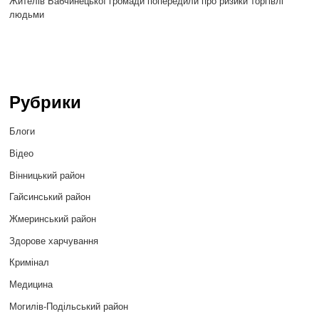
Жителів Бабчинецької громади попередили про ризики торгівлі
людьми
Рубрики
Блоги
Відео
Вінницький район
Гайсинський район
Жмеринський район
Здорове харчування
Кримінал
Медицина
Могилів-Подільський район