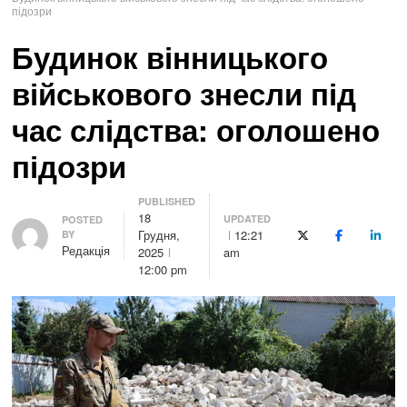
підозри
Будинок вінницького
військового знесли під
час слідства: оголошено
підозри
PUBLISHED
18
UPDATED
Author
POSTED
Грудня,
12:21
BY
X (Twitter)
Facebook
Linke
Редакція
2025
am
12:00 pm