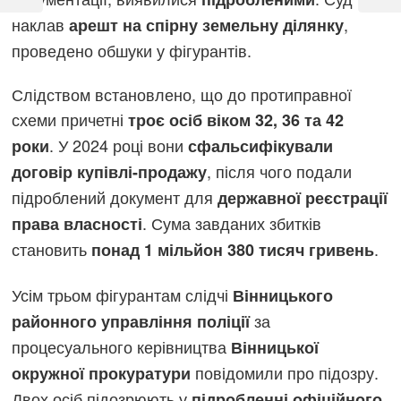
Post
Post
наклав
,
арешт на спірну земельну ділянку
проведено обшуки у фігурантів.
Слідством встановлено, що до протиправної
схеми причетні
троє осіб віком 32, 36 та 42
. У 2024 році вони
роки
сфальсифікували
, після чого подали
договір купівлі-продажу
підроблений документ для
державної реєстрації
. Сума завданих збитків
права власності
становить
.
понад 1 мільйон 380 тисяч гривень
Усім трьом фігурантам слідчі
Вінницького
за
районного управління поліції
процесуального керівництва
Вінницької
повідомили про підозру.
окружної прокуратури
Двох осіб підозрюють у
підробленні офіційного