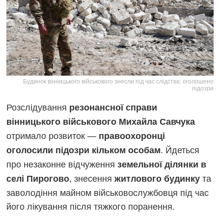
Будинок вінницького військового знесли під час слідства: оголошено
підозри
Розслідування
резонансної справи
вінницького військового Михайла Савчука
отримало розвиток —
правоохоронці
. Йдеться
оголосили підозри кільком особам
про незаконне відчуження
земельної ділянки в
, знесення
та
селі Пирогово
житлового будинку
заволодіння майном військовослужбовця під час
його лікування після тяжкого поранення.