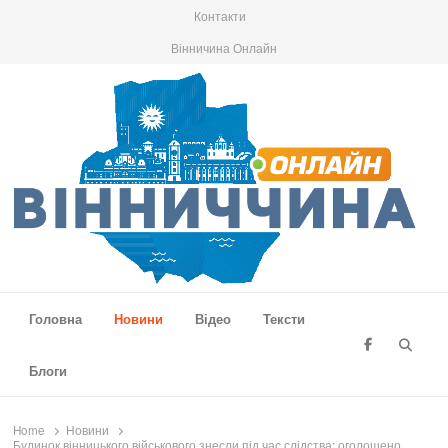
Контакти
Вінничина Онлайн
Вінниччина Онлайн
Новини Вінниччини, громад області, події та аналітика
Головна
Новини
Відео
Тексти
Searc
Блоги
Home
Новини
Будинок вінницького військового знесли під час слідства: оголошено