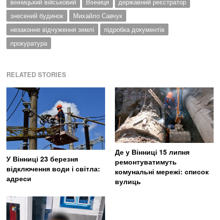
вінницький військовий
Вінниця
державний реєстратор
знесений будинок
Михайло Савчук
незаконне відчуження землі
підробка документів
прокуратура
RELATED STORIES
Де у Вінниці 15 липня
У Вінниці 23 березня
ремонтуватимуть
відключення води і світла:
комунальні мережі: список
адреси
вулиць