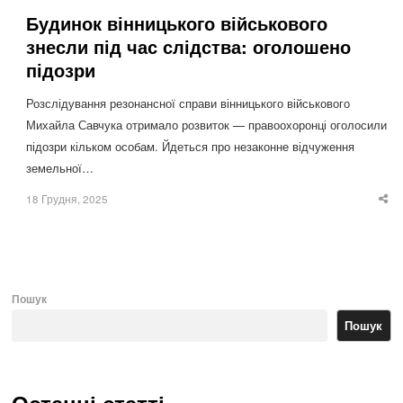
Будинок вінницького військового
знесли під час слідства: оголошено
підозри
Розслідування резонансної справи вінницького військового
Михайла Савчука отримало розвиток — правоохоронці оголосили
підозри кільком особам. Йдеться про незаконне відчуження
земельної…
18 Грудня, 2025
Sha
thi
po
Пошук
Пошук