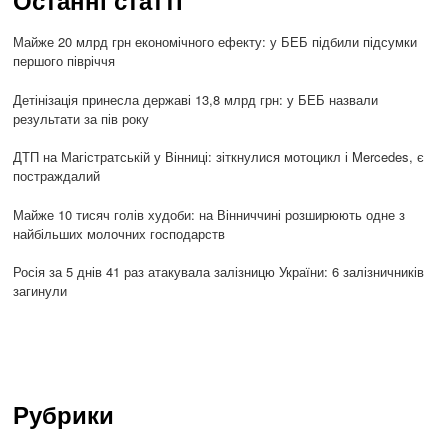
Останні статті
Майже 20 млрд грн економічного ефекту: у БЕБ підбили підсумки
першого півріччя
Детінізація принесла державі 13,8 млрд грн: у БЕБ назвали
результати за пів року
ДТП на Магістратській у Вінниці: зіткнулися мотоцикл і Mercedes, є
постраждалий
Майже 10 тисяч голів худоби: на Вінниччині розширюють одне з
найбільших молочних господарств
Росія за 5 днів 41 раз атакувала залізницю України: 6 залізничників
загинули
Рубрики