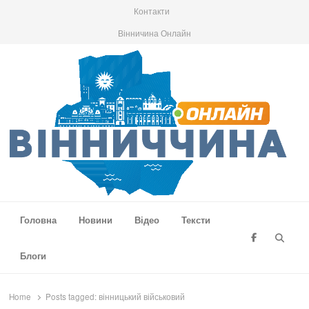
Контакти
Вінничина Онлайн
Вінниччина Онлайн
Новини Вінниччини, громад області, події та аналітика
Головна
Новини
Відео
Тексти
Searc
Блоги
Home
Posts tagged:
вінницький військовий