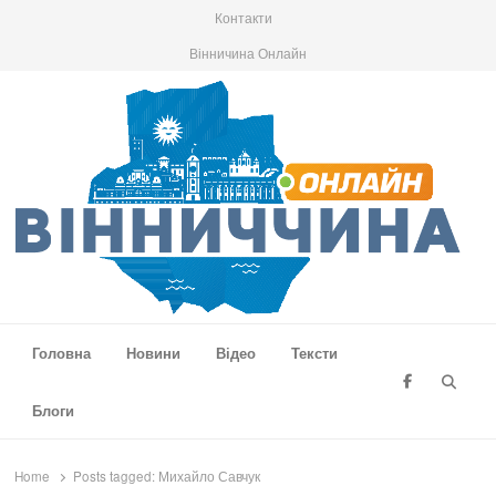
Контакти
Вінничина Онлайн
Вінниччина Онлайн
Новини Вінниччини, громад області, події та аналітика
Головна
Новини
Відео
Тексти
Searc
Блоги
Home
Posts tagged:
Михайло Савчук