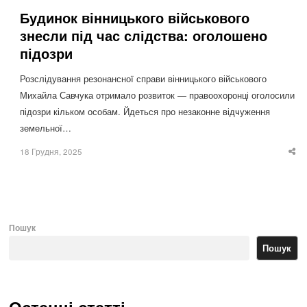
Будинок вінницького військового
знесли під час слідства: оголошено
підозри
Розслідування резонансної справи вінницького військового
Михайла Савчука отримало розвиток — правоохоронці оголосили
підозри кільком особам. Йдеться про незаконне відчуження
земельної…
18 Грудня, 2025
Sha
thi
po
Пошук
Пошук