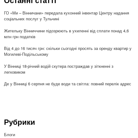
Останні статті
ГО «Ми – Вінничани» передала кухонний інвентар Центру надання
соціальних послуг у Тульчині
Жительку Вінниччини підозрюють в ухиленні від сплати понад 4,6
млн грн податків
Від 4 до 16 тисяч грн: скільки сьогодні просять за оренду квартир у
Могилеві-Подільському
У Вінниці 18-річний водій скутера постраждав у зіткненні з
легковиком
Де у Вінниці 6 серпня не буде води та світла: повний перелік адрес
Рубрики
Блоги