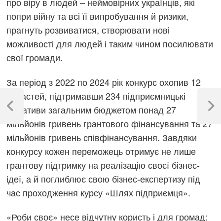
про віру в людей – неймовірних українців, які
попри війну та всі її випробування й ризики,
прагнуть розвиватися, створювати нові
можливості для людей і таким чином посилювати
свої громади.
За період з 2022 по 2024 рік конкурс охопив 12
Навігація
областей, підтримавши 234 підприємницькі
записів
ініціативи загальним бюджетом понад 27
Previous
Next
Post
Post
мільйонів гривень грантового фінансування та 27
мільйонів гривень співфінансування. Завдяки
конкурсу кожен переможець отримує не лише
грантову підтримку на реалізацію своєї бізнес-
ідеї, а й поглиблює свою бізнес-експертизу під
час проходження курсу «Шлях підприємця».
«Роби своє» несе відчутну користь і для громад: