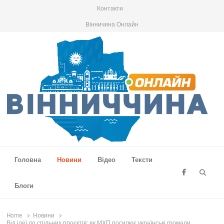
Контакти
Вінничина Онлайн
Вінниччина Онлайн
Новини Вінниччини, громад області, події та аналітика
Головна
Новини
Відео
Тексти
Searc
Блоги
Home
Новини
Від ідеї до спільних проєктів: як МХП посилює українські громади