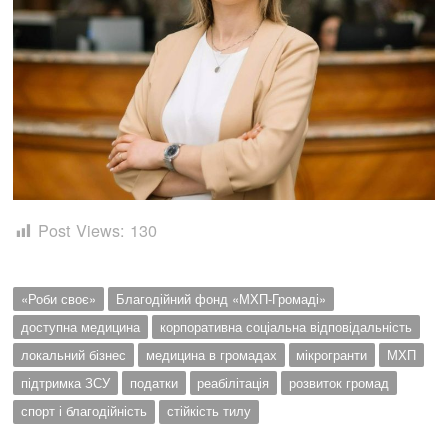
Post Views:
130
«Роби своє»
Благодійний фонд «МХП-Громаді»
доступна медицина
корпоративна соціальна відповідальність
локальний бізнес
медицина в громадах
мікрогранти
МХП
підтримка ЗСУ
податки
реабілітація
розвиток громад
спорт і благодійність
стійкість тилу