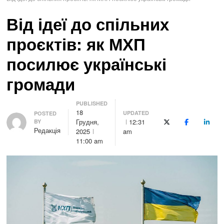
Від ідеї до спільних
проєктів: як МХП
посилює українські
громади
PUBLISHED
18
UPDATED
Author
POSTED
Грудня,
12:31
BY
X (Twitter)
Facebook
Linke
Редакція
2025
am
11:00 am