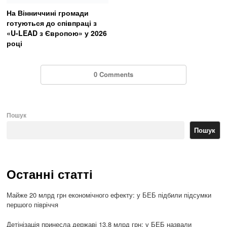
На Вінниччині громади
готуються до співпраці з
«U-LEAD з Європою» у 2026
році
0 Comments
Пошук
Пошук
Останні статті
Майже 20 млрд грн економічного ефекту: у БЕБ підбили підсумки
першого півріччя
Детінізація принесла державі 13,8 млрд грн: у БЕБ назвали