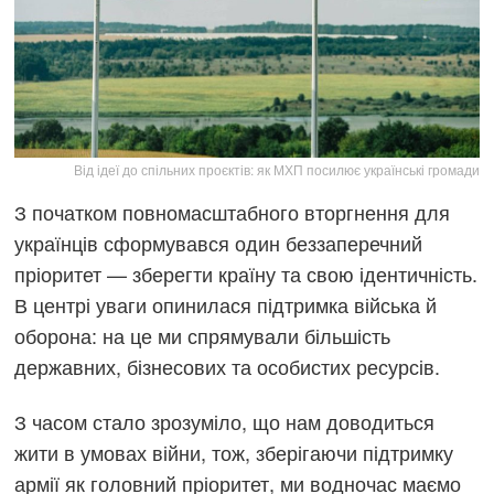
Від ідеї до спільних проєктів: як МХП посилює українські громади
З початком повномасштабного вторгнення для
українців сформувався один беззаперечний
пріоритет — зберегти країну та свою ідентичність.
В центрі уваги опинилася підтримка війська й
оборона: на це ми спрямували більшість
державних, бізнесових та особистих ресурсів.
З часом стало зрозуміло, що нам доводиться
жити в умовах війни, тож, зберігаючи підтримку
армії як головний пріоритет, ми водночас маємо