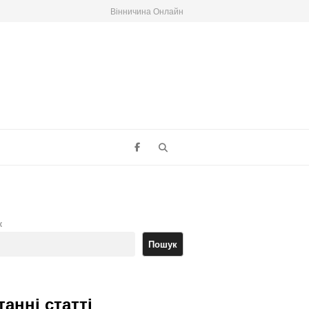
Вінничина Онлайн
Search
к
Пошук
танні статті