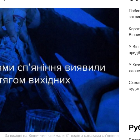
Побив
затри
Корот
Вінни
У Він
придб
У Коз
хлопе
Схема
судит
Ру
За вихідні на Вінниччині спіймали 31 водія з ознаками сп’яніння
Блог