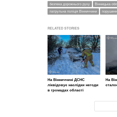
безпека дорожнього руху
Вінницька об
патрульна поліція Вінниччини
порушен
RELATED STORIES
На Вінниччині ДСНС
На Ві
ліквідовує наслідки негоди
стало
в громадах області