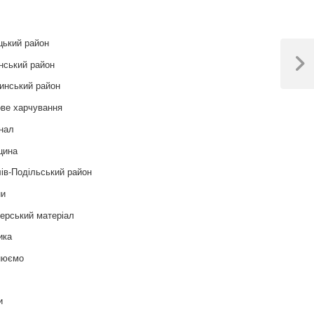
цький район
нський район
Next
Post
инський район
ве харчування
нал
цина
ів-Подільський район
ни
ерський матеріал
ика
нюємо
т
и