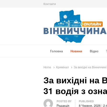
Контакти
Вінниччина Онлайн
Новини Вінниччини, громад області, події т
Головна
Новини
Відео
Home
Кримінал
За вихідні на Вінниччин
За вихідні на 
31 водія з озн
Author
POSTED BY
PUBLISHED
Редакція
8 Червня, 2026
2: