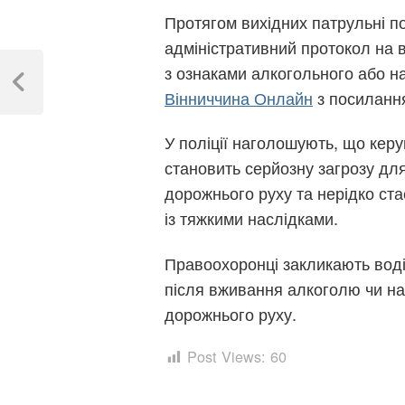
Протягом вихідних патрульні по
адміністративний протокол на 
Навігація
з ознаками алкогольного або н
записів
Previous
Вінниччина Онлайн
з посиланн
Post
У поліції наголошують, що кер
становить серйозну загрозу для
дорожнього руху та нерідко ст
із тяжкими наслідками.
Правоохоронці закликають водії
після вживання алкоголю чи н
дорожнього руху.
Post Views:
60