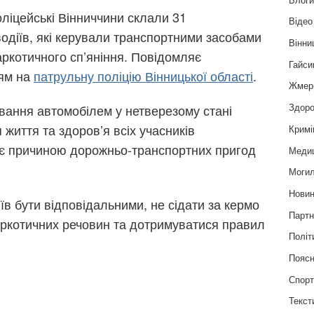
ліцейські Вінниччини склали 31
Відео
водіїв, які керували транспортними засобами
Вінни
аркотичного сп’яніння. Повідомляє
Гайси
ям на
патрульну поліцію Вінницької області
.
Жмер
Здоро
ування автомобілем у нетверезому стані
 життя та здоров’я всіх учасників
Кримі
ає причиною дорожньо-транспортних пригод
Меди
Могил
Нови
в бути відповідальними, не сідати за кермо
Партн
аркотичних речовин та дотримуватися правил
Політ
Пояс
Спор
Текст