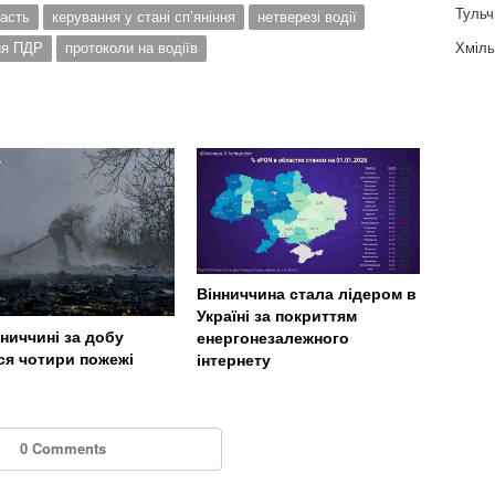
Тульч
ласть
керування у стані сп’яніння
нетверезі водії
Хміль
ня ПДР
протоколи на водіїв
Вінниччина стала лідером в
Україні за покриттям
нниччині за добу
енергонезалежного
ся чотири пожежі
інтернету
0 Comments