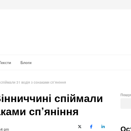
а аналітика
Тексти
Блоги
і спіймали 31 водія з ознаками сп’яніння
Вінниччині спіймали
Пошу
аками сп’яніння
Ос
X (Twitter)
Facebook
LinkedIn
44 pm