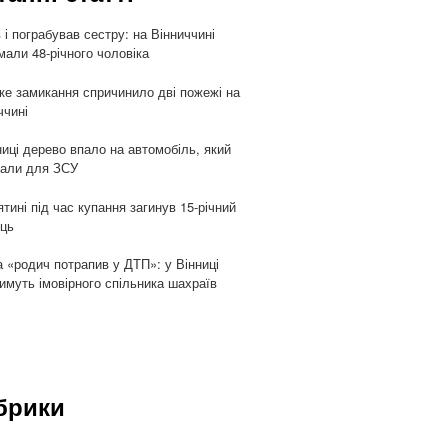
 і пограбував сестру: на Вінниччині
мали 48-річного чоловіка
ке замикання спричинило дві пожежі на
ччині
ниці дерево впало на автомобіль, який
али для ЗСУ
ятині під час купання загинув 15-річний
ць
 «родич потрапив у ДТП»: у Вінниці
имуть імовірного спільника шахраїв
брики
и