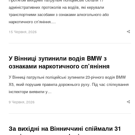
адміністративних протоколів на водіїв, які керували
транспортними засобами з ознаками алкогольного або
наркотичного сп’яніння.…
15 Червня, 2026
Sha
thi
po
У Вінниці зупинили водія BMW з
ознаками наркотичного сп’яніння
У Вінниці патрульні поліцейські зупинили 23-річного водія BMW
X5, який порушив правила дорожнього руху. Під час спілкування
інспектори виявили у…
9 Червня, 2026
Sha
thi
po
За вихідні на Вінниччині спіймали 31