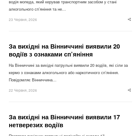
водія мопеда, який керував транспортним засобом у стані
алкогольного сп’яніння та не…
23 Червня, 2026
Sha
thi
po
За вихідні на Вінниччині виявили 20
водіїв з ознаками сп’яніння
На Вінниччині за вихідні патрульні виявили 20 водіїв, які сіли за
кермо з ознаками алкогольного або наркотичного сп’яніння.
Повідомляє Вінниччина…
22 Червня, 2026
Sha
thi
po
За вихідні на Вінниччині виявили 17
нетверезих водіїв
Протягом вихідних патрульні поліцейські склали 17