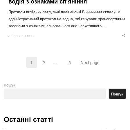
водія з ознаками сп’яніння
Протягом вихідних патрульні поліцейські Вінниччини склали 31
адміністративний протокол на водіїв, які керували транспортними
засобами з ознаками алкогольного або наркотичного…
8 Червня, 2026
Sha
thi
po
1
2
…
5
Next page
Page
Page
Page
Пошук
Пошук
Останні статті