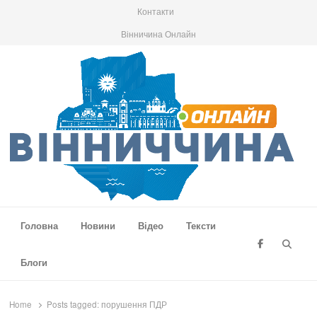
Контакти
Вінничина Онлайн
Вінниччина Онлайн
Новини Вінниччини, громад області, події та аналітика
Головна
Новини
Відео
Тексти
Searc
Блоги
Home
Posts tagged:
порушення ПДР