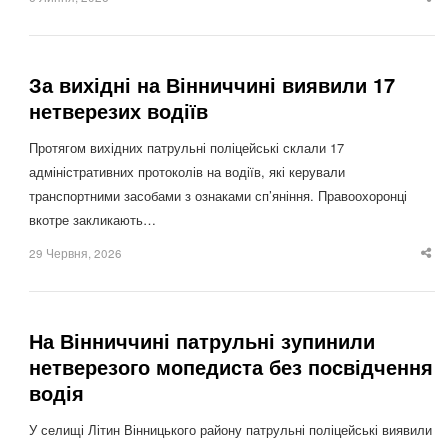
Sha
thi
po
За вихідні на Вінниччині виявили 17
нетверезих водіїв
Протягом вихідних патрульні поліцейські склали 17
адміністративних протоколів на водіїв, які керували
транспортними засобами з ознаками сп’яніння. Правоохоронці
вкотре закликають…
29 Червня, 2026
Sha
thi
po
На Вінниччині патрульні зупинили
нетверезого мопедиста без посвідчення
водія
У селищі Літин Вінницького району патрульні поліцейські виявили