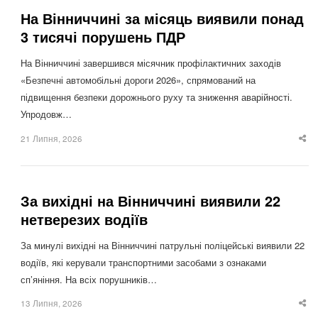
На Вінниччині за місяць виявили понад
3 тисячі порушень ПДР
На Вінниччині завершився місячник профілактичних заходів
«Безпечні автомобільні дороги 2026», спрямований на
підвищення безпеки дорожнього руху та зниження аварійності.
Упродовж…
21 Липня, 2026
Sha
thi
po
За вихідні на Вінниччині виявили 22
нетверезих водіїв
За минулі вихідні на Вінниччині патрульні поліцейські виявили 22
водіїв, які керували транспортними засобами з ознаками
сп’яніння. На всіх порушників…
13 Липня, 2026
Sha
thi