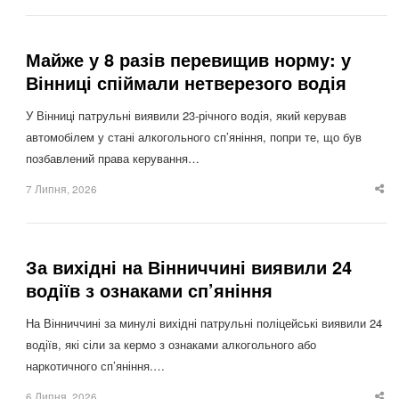
po
Майже у 8 разів перевищив норму: у
Вінниці спіймали нетверезого водія
У Вінниці патрульні виявили 23-річного водія, який керував
автомобілем у стані алкогольного сп’яніння, попри те, що був
позбавлений права керування…
7 Липня, 2026
Sha
thi
po
За вихідні на Вінниччині виявили 24
водіїв з ознаками сп’яніння
На Вінниччині за минулі вихідні патрульні поліцейські виявили 24
водіїв, які сіли за кермо з ознаками алкогольного або
наркотичного сп’яніння.…
6 Липня, 2026