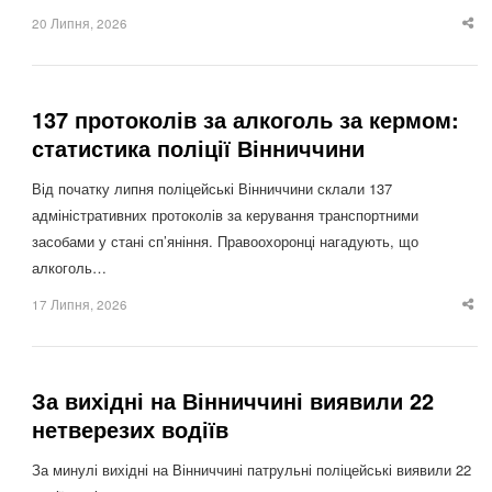
20 Липня, 2026
Sha
thi
po
137 протоколів за алкоголь за кермом:
статистика поліції Вінниччини
Від початку липня поліцейські Вінниччини склали 137
адміністративних протоколів за керування транспортними
засобами у стані сп’яніння. Правоохоронці нагадують, що
алкоголь…
17 Липня, 2026
Sha
thi
po
За вихідні на Вінниччині виявили 22
нетверезих водіїв
За минулі вихідні на Вінниччині патрульні поліцейські виявили 22