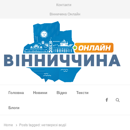
Контакти
Вінничина Онлайн
Вінниччина Онлайн
Новини Вінниччини, громад області, події та аналітика
Головна
Новини
Відео
Тексти
Searc
Блоги
Home
Posts tagged:
нетверезі водії