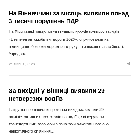
На Вінниччині за місяць виявили понад
3 тисячі порушень ПДР
На Вінниччині завершився місячник профілактичних заходів
«Безпечні автомобільні дороги 2026», спрямований на
підвищення безпеки дорожнього руху та зниження аварійності.
Упродовж…
21 Липня, 2026
Sha
thi
po
За вихідні у Вінниці виявили 29
нетверезих водіїв
Патрульні поліцейські протягом вихідних склали 29
адміністративних протоколів на водіїв, які керували
транспортними засобами з ознаками алкогольного або
наркотичного сп’яніння.…