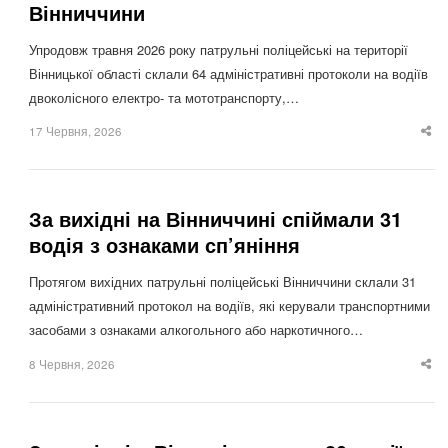
Вінниччини
Упродовж травня 2026 року патрульні поліцейські на території
Вінницької області склали 64 адміністративні протоколи на водіїв
двоколісного електро- та мототранспорту,…
17 Червня, 2026
Sha
thi
po
За вихідні на Вінниччині спіймали 31
водія з ознаками сп’яніння
Протягом вихідних патрульні поліцейські Вінниччини склали 31
адміністративний протокол на водіїв, які керували транспортними
засобами з ознаками алкогольного або наркотичного…
8 Червня, 2026
Sha
thi
po