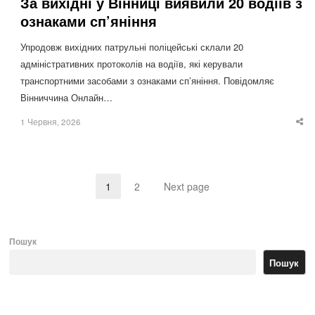
За вихідні у Вінниці виявили 20 водіїв з
ознаками сп’яніння
Упродовж вихідних патрульні поліцейські склали 20
адміністративних протоколів на водіїв, які керували
транспортними засобами з ознаками сп’яніння. Повідомляє
Вінниччина Онлайн…
1 Червня, 2026
Sha
thi
po
1
2
Next page
Page
Page
Пошук
Пошук