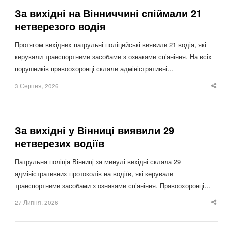
За вихідні на Вінниччині спіймали 21
нетверезого водія
Протягом вихідних патрульні поліцейські виявили 21 водія, які
керували транспортними засобами з ознаками сп’яніння. На всіх
порушників правоохоронці склали адміністративні…
3 Серпня, 2026
Sha
thi
po
За вихідні у Вінниці виявили 29
нетверезих водіїв
Патрульна поліція Вінниці за минулі вихідні склала 29
адміністративних протоколів на водіїв, які керували
транспортними засобами з ознаками сп’яніння. Правоохоронці…
27 Липня, 2026
Sha
thi
po