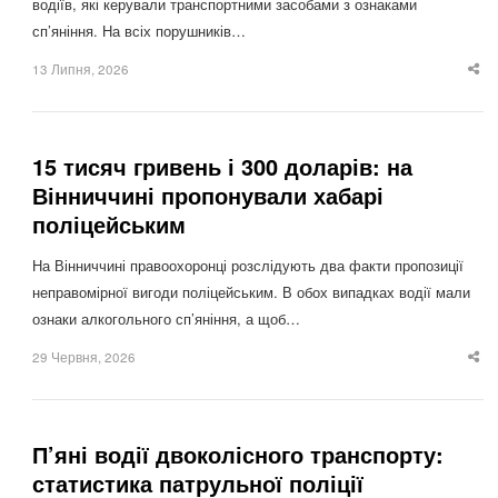
водіїв, які керували транспортними засобами з ознаками
сп’яніння. На всіх порушників…
13 Липня, 2026
Sha
thi
po
15 тисяч гривень і 300 доларів: на
Вінниччині пропонували хабарі
поліцейським
На Вінниччині правоохоронці розслідують два факти пропозиції
неправомірної вигоди поліцейським. В обох випадках водії мали
ознаки алкогольного сп’яніння, а щоб…
29 Червня, 2026
Sha
thi
po
П’яні водії двоколісного транспорту:
статистика патрульної поліції