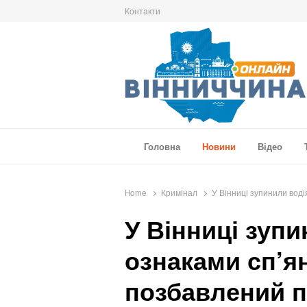
Контакти
Вінниччина Онлайн
Новини Вінниччини, громад області, події т
Головна
Новини
Відео
Home
Кримінал
У Вінниці зупинили воді
У Вінниці зупи
ознаками сп’ян
позбавлений п