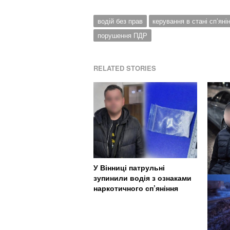
водій без прав
керування в стані сп’яні
порушення ПДР
RELATED STORIES
У Вінниці патрульні
зупинили водія з ознаками
наркотичного сп’яніння