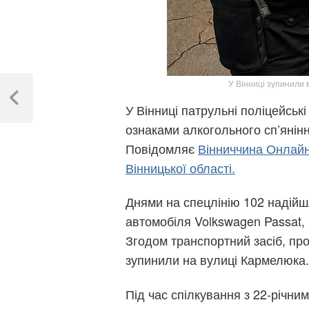
Навігація
У Вінниці зупинили 
записів
Previous
У Вінниці патрульні поліцейськ
Post
ознаками алкогольного сп’янінн
Повідомляє
Вінниччина Онлай
Вінницької області.
Днями на спецлінію 102 надійш
автомобіля Volkswagen Passat, 
Згодом транспортний засіб, пр
зупинили на вулиці Кармелюка.
Під час спілкування з 22-річни