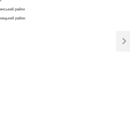
инський район
ницький район
Next
Post