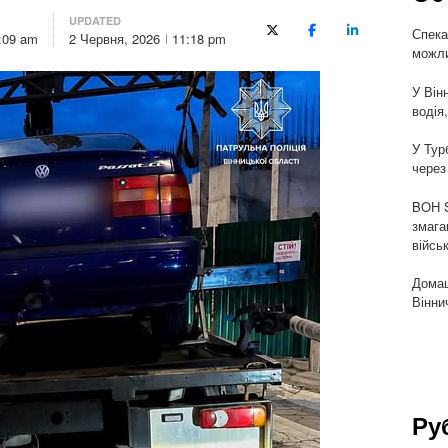
UPDATED
Спека
X (Twitter)
Facebook
LinkedIn
:09 am
2 Червня, 2026
11:18 pm
можли
У Він
водія
У Тур
через
BOH S
змага
війсь
Домаш
Вінни
Ру