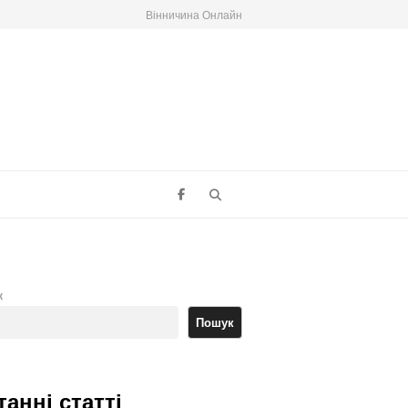
Вінничина Онлайн
Search
к
Пошук
танні статті