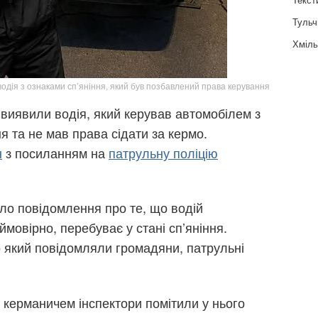
Тульч
Хміль
водія з ознаками сп’яніння, який був позбавлений права керування
і виявили водія, який керував автомобілем з
я та не мав права сідати за кермо.
н
з посиланням на
патрульну поліцію
ло повідомлення про те, що водій
ймовірно, перебуває у стані сп’яніння.
о який повідомляли громадяни, патрульні
м керманичем інспектори помітили у нього