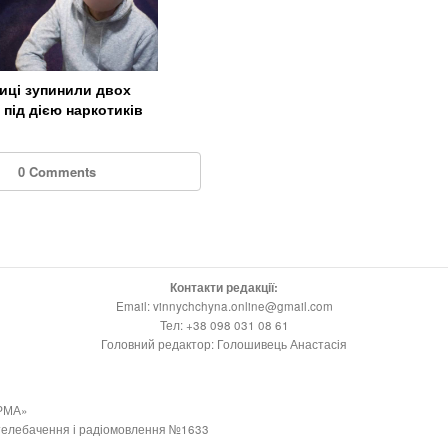
ниці зупинили двох
 під дією наркотиків
0 Comments
Контакти редакції:
Email: vinnychchyna.online@gmail.com
Тел: +38 098 031 08 61
Головний редактор: Голошивець Анастасія
РМА»
 телебачення і радіомовлення №1633