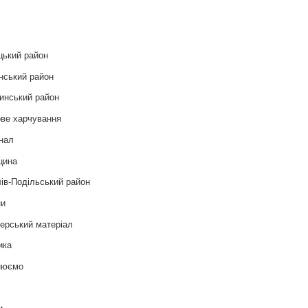
и
цький район
нський район
инський район
ве харчування
нал
цина
ів-Подільський район
ни
ерський матеріал
ика
нюємо
т
и