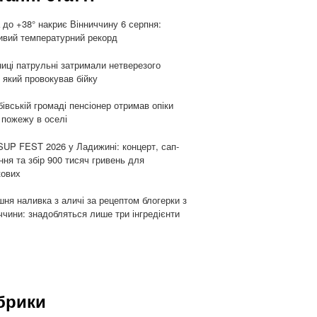
 до +38° накриє Вінниччину 6 серпня:
вий температурний рекорд
ниці патрульні затримали нетверезого
, який провокував бійку
бівській громаді пенсіонер отримав опіки
 пожежу в оселі
UP FEST 2026 у Ладижині: концерт, сап-
ння та збір 900 тисяч гривень для
кових
ня наливка з аличі за рецептом блогерки з
ччини: знадобляться лише три інгредієнти
брики