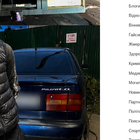
Блог
Відео
Вінни
Гайси
Жмер
Здоро
Кримі
Меди
Могил
Нови
Партн
Політ
Пояс
Спор
Текст