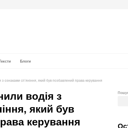
а аналітика
Тексти
Блоги
я з ознаками сп’яніння, який був позбавлений права керування
нили водія з
Пошу
іння, який був
рава керування
Ос