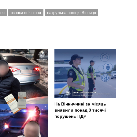
ння
ознаки сп’яніння
патрульна поліція Вінниця
На Вінниччині за місяць
виявили понад 3 тисячі
порушень ПДР