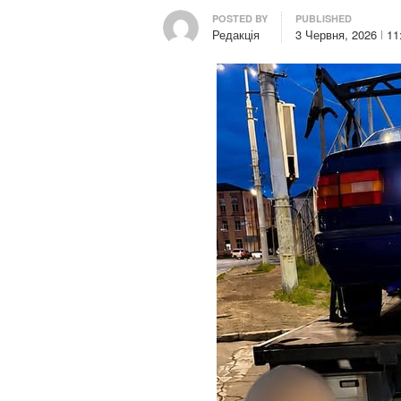
Author
POSTED BY
PUBLISHED
Редакція
3 Червня, 2026
11