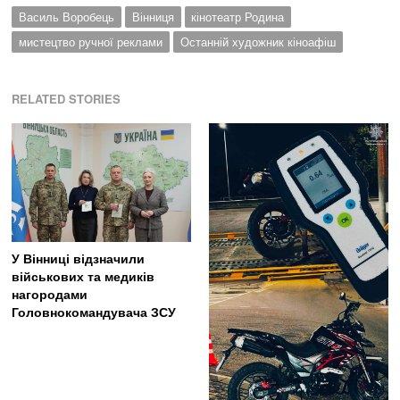
Василь Воробець
Вінниця
кінотеатр Родина
мистецтво ручної реклами
Останній художник кіноафіш
RELATED STORIES
У Вінниці відзначили
військових та медиків
нагородами
Головнокомандувача ЗСУ