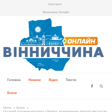
Контакти
Вінничина Онлайн
Вінниччина Онлайн
Новини Вінниччини, громад області, події та аналітика
Головна
Новини
Відео
Тексти
Searc
Блоги
Home
Блоги
Останній художник кіноафіш у Вінниці: як вінничанин зберігає мистецтво