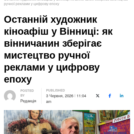
ручної реклами у цифрову епоху
Останній художник
кіноафіш у Вінниці: як
вінничанин зберігає
мистецтво ручної
реклами у цифрову
епоху
PUBLISHED
Author
POSTED
3 Червня, 2026
11:04
BY
X (Twitter)
Facebook
LinkedI
Редакція
am