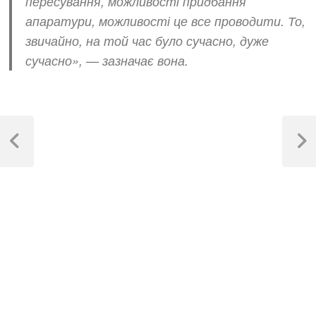
пересування, можливості придбання
апаратури, можливості це все проводити. То,
звичайно, на той час було сучасно, дуже
сучасно», — зазначає вона.
Навігація
записів
Previous
Next
Post
Post