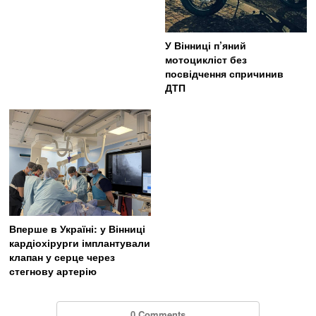
У Вінниці п’яний
мотоцикліст без
посвідчення спричинив
ДТП
Вперше в Україні: у Вінниці
кардіохірурги імплантували
клапан у серце через
стегнову артерію
0 Comments