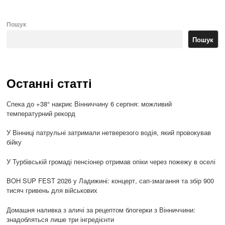
Пошук
Пошук
Останні статті
Спека до +38° накриє Вінниччину 6 серпня: можливий
температурний рекорд
У Вінниці патрульні затримали нетверезого водія, який провокував
бійку
У Турбівській громаді пенсіонер отримав опіки через пожежу в оселі
BOH SUP FEST 2026 у Ладижині: концерт, сап-змагання та збір 900
тисяч гривень для військових
Домашня наливка з аличі за рецептом блогерки з Вінниччини:
знадобляться лише три інгредієнти