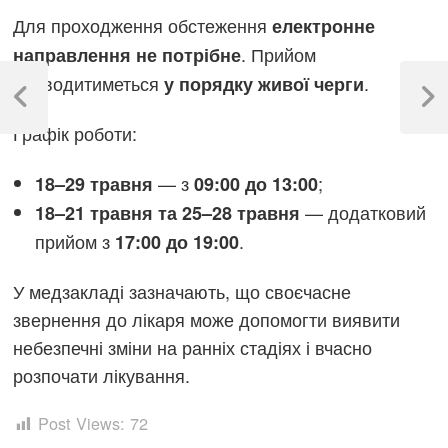
Для проходження обстеження
електронне
. Прийом
направлення не потрібне
Навігація
проводитиметься
.
у порядку живої черги
записів
Previous
Next
Post
Post
Графік роботи:
— з
;
18–29 травня
09:00 до 13:00
— додатковий
18–21 травня та 25–28 травня
прийом з
.
17:00 до 19:00
У медзакладі зазначають, що своєчасне
звернення до лікаря може допомогти виявити
небезпечні зміни на ранніх стадіях і вчасно
розпочати лікування.
Post Views:
72