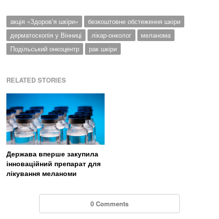
акція «Здоров’я шкіри»
безкоштовне обстеження шкіри
дерматоскопія у Вінниці
лікар-онколог
меланома
Подільський онкоцентр
рак шкіри
RELATED STORIES
Держава вперше закупила
інноваційний препарат для
лікування меланоми
0 Comments