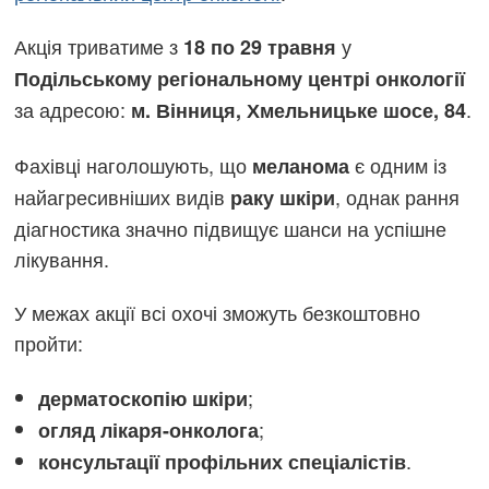
Акція триватиме з
у
18 по 29 травня
Подільському регіональному центрі онкології
за адресою:
.
м. Вінниця, Хмельницьке шосе, 84
Фахівці наголошують, що
є одним із
меланома
найагресивніших видів
, однак рання
раку шкіри
діагностика значно підвищує шанси на успішне
лікування.
У межах акції всі охочі зможуть безкоштовно
пройти:
;
дерматоскопію шкіри
;
огляд лікаря-онколога
.
консультації профільних спеціалістів