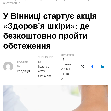
обстеження
У Вінниці стартує акція
«Здоров’я шкіри»: де
безкоштовно пройти
обстеження
UPDATED
PUBLISHED
17
18
Author
POSTED
Травня,
Травня,
BY
X (Twitter)
Facebook
Linke
2026
Редакція
2026
11:19
11:14 am
pm