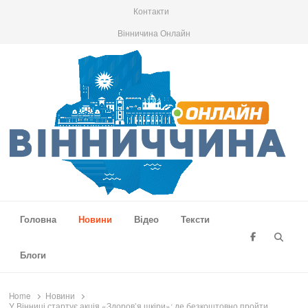
Контакти
Вінничина Онлайн
Вінниччина Онлайн
Новини Вінниччини, громад області, події та аналітика
Головна
Новини
Відео
Тексти
Searc
Блоги
Home
Новини
У Вінниці стартує акція «Здоров’я шкіри»: де безкоштовно пройти