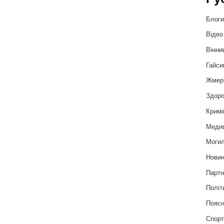
Блог
Відео
Вінни
Гайси
Жмер
Здоро
Кримі
Меди
Могил
Нови
Партн
Політ
Пояс
Спор