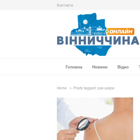
Контакти
Вінниччина Онлайн
Новини Вінниччини, громад області, події т
Головна
Новини
Відео
Home
Posts tagged:
рак шкіри