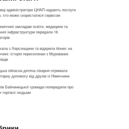
ниці адміністратори ЦНАП надають послуги
: хто може скористатися сервісом
нниччині закладам освіти, медицини та
чної інфраструктури передали 16
аторів
хала з Херсонщини та відкрила бізнес на
ччині: історія переселенки з Мурованих
івців
цька обласна дитяча лікарня отримала
ітарну допомогу від друзів із Німеччини
ів Бабчинецької громади попередили про
и торгівлі людьми
брики