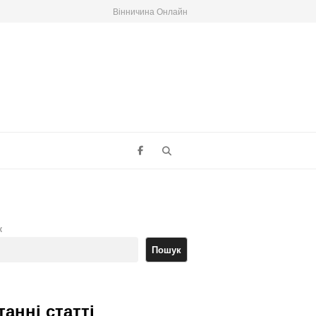
Вінничина Онлайн
Search
к
Пошук
танні статті