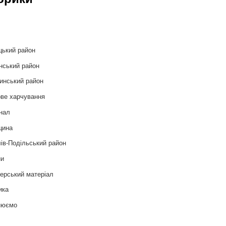
и
цький район
нський район
инський район
ве харчування
нал
цина
ів-Подільський район
ни
ерський матеріал
ика
нюємо
т