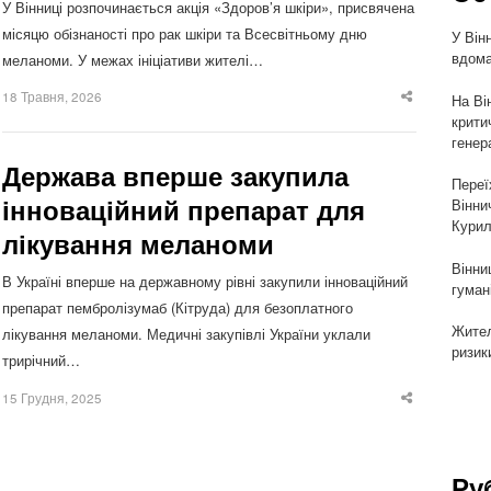
У Вінниці розпочинається акція «Здоров’я шкіри», присвячена
місяцю обізнаності про рак шкіри та Всесвітньому дню
У Він
вдома
меланоми. У межах ініціативи жителі…
18 Травня, 2026
На Ві
Share
this
крити
post
генер
Держава вперше закупила
Переї
інноваційний препарат для
Вінни
Курил
лікування меланоми
Вінни
В Україні вперше на державному рівні закупили інноваційний
гуман
препарат пембролізумаб (Кітруда) для безоплатного
Жител
лікування меланоми. Медичні закупівлі України уклали
ризик
трирічний…
15 Грудня, 2025
Share
this
post
Ру