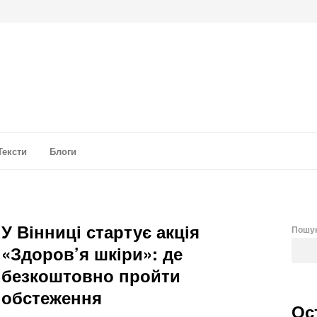
а аналітика
Тексти
Блоги
У Вінниці стартує акція
Пошу
«Здоров’я шкіри»: де
безкоштовно пройти
обстеження
Ос