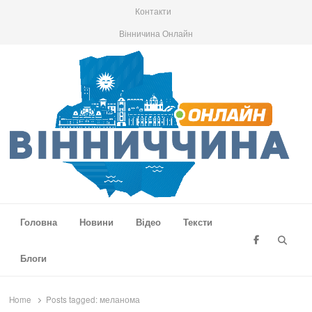
Контакти
Вінничина Онлайн
Вінниччина Онлайн
Новини Вінниччини, громад області, події та аналітика
Головна
Новини
Відео
Тексти
Searc
Блоги
Home
Posts tagged:
меланома