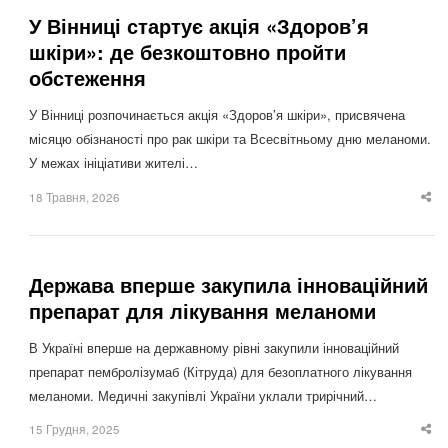
У Вінниці стартує акція «Здоров’я
шкіри»: де безкоштовно пройти
обстеження
У Вінниці розпочинається акція «Здоров’я шкіри», присвячена
місяцю обізнаності про рак шкіри та Всесвітньому дню меланоми.
У межах ініціативи жителі…
18 Травня, 2026
Sha
thi
po
Держава вперше закупила інноваційний
препарат для лікування меланоми
В Україні вперше на державному рівні закупили інноваційний
препарат пембролізумаб (Кітруда) для безоплатного лікування
меланоми. Медичні закупівлі України уклали трирічний…
15 Грудня, 2025
Sha
thi