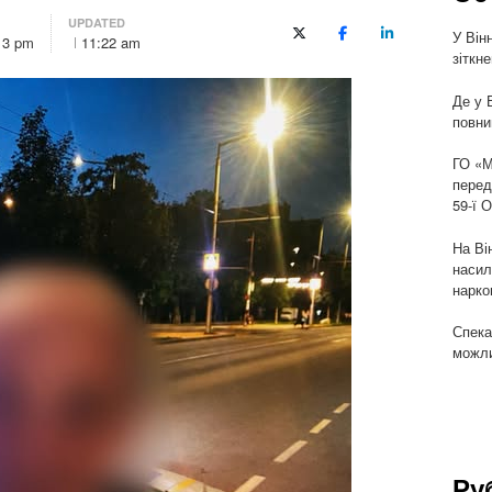
UPDATED
У Він
X (Twitter)
Facebook
LinkedIn
13 pm
11:22 am
зіткн
Де у 
повни
ГО «М
перед
59-ї 
На Ві
насил
нарко
Спека
можли
Ру