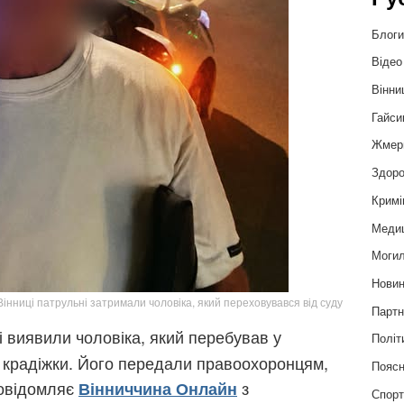
Блог
Відео
Вінни
Гайси
Жмер
Здоро
Кримі
Меди
Могил
Нови
Вінниці патрульні затримали чоловіка, який переховувався від суду
Партн
і виявили чоловіка, який перебував у
Політ
і крадіжки. Його передали правоохоронцям,
Пояс
повідомляє
з
Вінниччина Онлайн
Спор