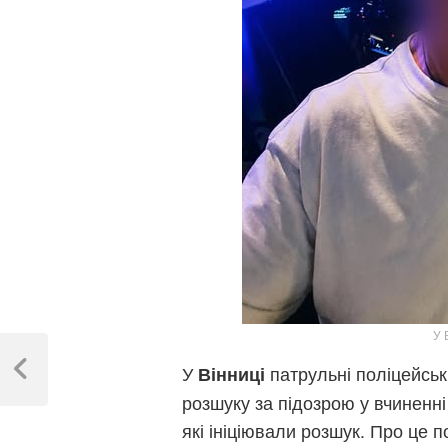
У 
Навігація
У
патрульні поліцейськ
записів
Вінниці
Previous
Post
розшуку за підозрою у вчиненн
які ініціювали розшук. Про це 