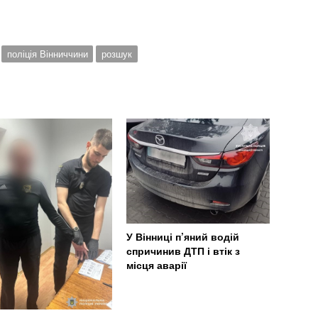
поліція Вінниччини
розшук
У Вінниці п’яний водій
спричинив ДТП і втік з
місця аварії