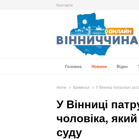
Контакти
Вінниччина Онлайн
Новини Вінниччини, громад області, події т
Головна
Новини
Відео
Home
Кримінал
У Вінниці патрульні зат
У Вінниці пат
чоловіка, який
суду