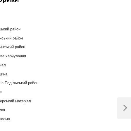
и
цький район
нський район
инський район
ве харчування
нал
цина
ів-Подільський район
ни
ерський матеріал
ика
Next
Post
нюємо
т