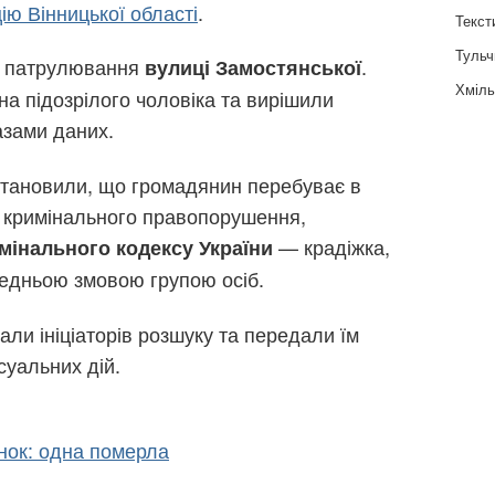
ію Вінницької області
.
Текст
Тульч
ас патрулювання
.
вулиці Замостянської
Хміль
на підозрілого чоловіка та вирішили
азами даних.
встановили, що громадянин перебуває в
і кримінального правопорушення,
— крадіжка,
римінального кодексу України
редньою змовою групою осіб.
али ініціаторів розшуку та передали їм
уальних дій.
інок: одна померла