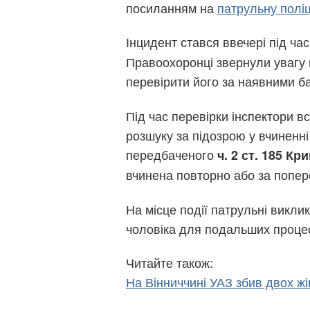
посиланням на
патрульну поліц
Інцидент стався ввечері під ч
Правоохоронці звернули увагу 
перевірити його за наявними б
Під час перевірки інспектори 
розшуку за підозрою у вчиненн
передбаченого
ч. 2 ст. 185 К
вчинена повторно або за попе
На місце події патрульні виклик
чоловіка для подальших процес
Читайте також:
На Вінниччині УАЗ збив двох ж