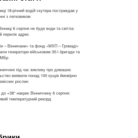
ниці 18-річний водій скутера постраждав у
енні з легковиком
Вінниці 6 серпня не буде води та світла:
й перелік адрес
и – Вінничани» та фонд «МХП – Громаді»
али генератори військовим 35-ї бригади та
ОМБр
нниччині під час виклику про домашнє
ьство виявили понад 100 кущів ймовірно
вмісних рослин
 до +38° накриє Вінниччину 6 серпня:
вий температурний рекорд
брики