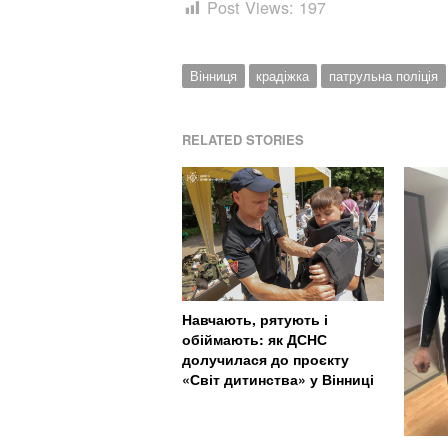
Post Views:
197
Вінниця
крадіжка
патрульна поліція
RELATED STORIES
Навчають, рятують і
обіймають: як ДСНС
долучилася до проєкту
«Світ дитинства» у Вінниці