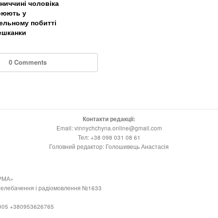
нниччині чоловіка
рюють у
ельному побитті
ешканки
0 Comments
Контакти редакції:
Email: vinnychchyna.online@gmail.com
Тел: +38 098 031 08 61
Головний редактор: Голошивець Анастасія
РМА»
 телебачення і радіомовлення №1633
21005 +380953626765