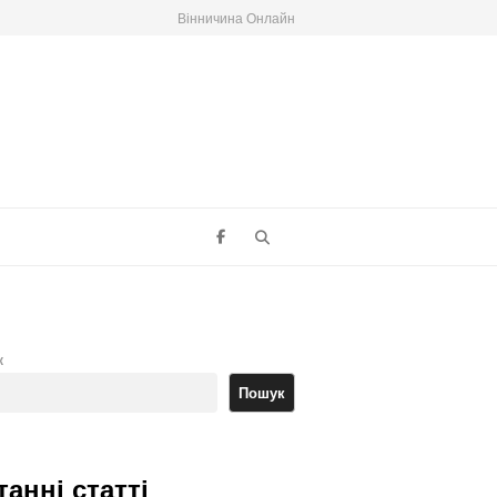
Вінничина Онлайн
Search
к
Пошук
танні статті