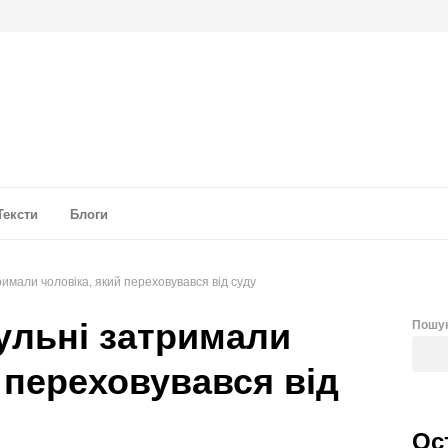
а аналітика
Тексти
Блоги
римали чоловіка, який переховувався від суду
рульні затримали
Пошу
 переховувався від
Ос