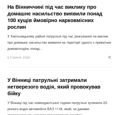
На Вінниччині під час виклику про
домашнє насильство виявили понад
100 кущів ймовірно нарковмісних
рослин
У Хмільницькому районі патрульні під час реагування на виклик
про домашнє насильство виявили на території одного з приватних
домоволодінь понад…
6 Серпня, 2026
Sha
thi
po
У Вінниці патрульні затримали
нетверезого водія, який провокував
бійку
У Вінниці під час комендантської години патрульні зупинили 23-
річного водія автомобіля ВАЗ 1118, який, за даними
правоохоронців, керував транспортним засобом…