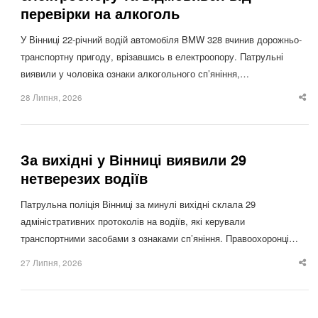
перевірки на алкоголь
У Вінниці 22-річний водій автомобіля BMW 328 вчинив дорожньо-
транспортну пригоду, врізавшись в електроопору. Патрульні
виявили у чоловіка ознаки алкогольного сп’яніння,…
28 Липня, 2026
Sha
thi
po
За вихідні у Вінниці виявили 29
нетверезих водіїв
Патрульна поліція Вінниці за минулі вихідні склала 29
адміністративних протоколів на водіїв, які керували
транспортними засобами з ознаками сп’яніння. Правоохоронці…
27 Липня, 2026
Sha
thi
po