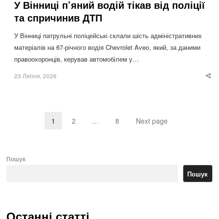
У Вінниці п’яний водій тікав від поліції
та спричинив ДТП
У Вінниці патрульні поліцейські склали шість адміністративних
матеріалів на 67-річного водія Chevrolet Aveo, який, за даними
правоохоронців, керував автомобілем у…
23 Липня, 2026
Sha
thi
po
1
2
…
8
Next page
Page
Page
Page
Пошук
Пошук
Останні статті