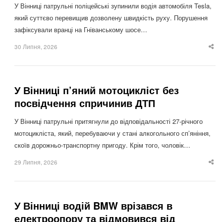
У Вінниці патрульні поліцейські зупинили водія автомобіля Tesla,
який суттєво перевищив дозволену швидкість руху. Порушення
зафіксували вранці на Гніванському шосе…
30 Липня, 2026
Sha
thi
po
У Вінниці п’яний мотоцикліст без
посвідчення спричинив ДТП
У Вінниці патрульні притягнули до відповідальності 27-річного
мотоцикліста, який, перебуваючи у стані алкогольного сп’яніння,
скоїв дорожньо-транспортну пригоду. Крім того, чоловік…
29 Липня, 2026
Sha
thi
po
У Вінниці водій BMW врізався в
електроопору та відмовився від