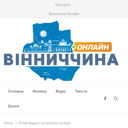
Контакти
Вінничина Онлайн
Вінниччина Онлайн
Новини Вінниччини, громад області, події та аналітика
Головна
Новини
Відео
Тексти
Searc
Блоги
Home
Posts tagged:
патрульна поліція