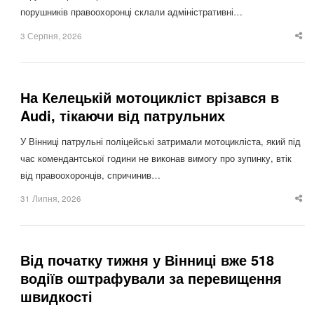
порушників правоохоронці склали адміністративні…
3 Серпня, 2026
Sha
thi
po
На Келецькій мотоцикліст врізався в
Audi, тікаючи від патрульних
У Вінниці патрульні поліцейські затримали мотоцикліста, який під
час комендантської години не виконав вимогу про зупинку, втік
від правоохоронців, спричинив…
31 Липня, 2026
Sha
thi
po
Від початку тижня у Вінниці вже 518
водіїв оштрафували за перевищення
швидкості