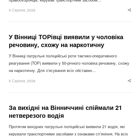
5 Серпня, 2026
Sha
thi
po
У Вінниці ТОРівці виявили у чоловіка
речовину, схожу на наркотичну
У Вінниці патрульні поліцейські роти тактико-оперативного
реагування (ТОР) виявили у 50-річного чоловіка речовину, схожу
на наркотичну. Для з’ясування всіх обставин…
5 Серпня, 2026
Sha
thi
po
За вихідні на Вінниччині спіймали 21
нетверезого водія
Протягом вихідних патрульні поліцейські виявили 21 водія, які
керували транспортними засобами з ознаками сп’яніння. На всіх