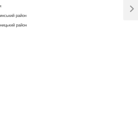
и
Next
инський район
Post
ницький район