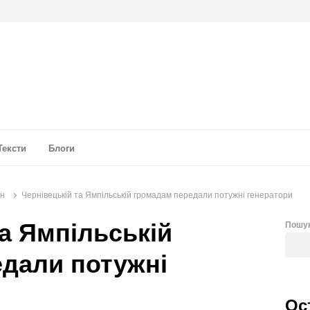
а аналітика
Тексти
Блоги
он
Чернівецькій та Ямпільській громадам передали потужні генератори
та Ямпільській
Пошу
дали потужні
Ос