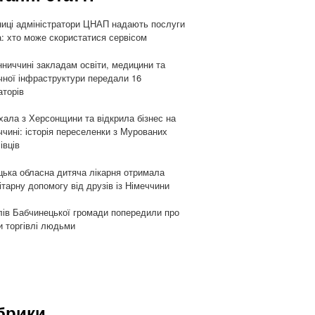
ниці адміністратори ЦНАП надають послуги
: хто може скористатися сервісом
нниччині закладам освіти, медицини та
чної інфраструктури передали 16
аторів
хала з Херсонщини та відкрила бізнес на
ччині: історія переселенки з Мурованих
івців
цька обласна дитяча лікарня отримала
ітарну допомогу від друзів із Німеччини
ів Бабчинецької громади попередили про
и торгівлі людьми
брики