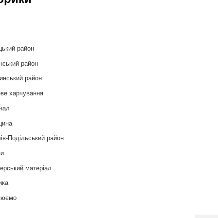
и
цький район
нський район
инський район
ве харчування
нал
цина
ів-Подільський район
ни
ерський матеріал
ика
нюємо
т