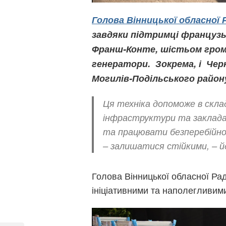
Голова Вінницької обласної 
завдяки підтримці французьк
Франш-Конте, шістьом гром
генератори. Зокрема, і Чер
Могилів-Подільського район
Ця техніка допоможе в скла
інфраструктури та заклад
та працювати безперебійно
– залишатися стійкими, – й
Голова Вінницької обласної Ра
ініціативними та наполегливим