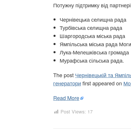
Потужну підтримку від партнер
Чернівецька селищна рада
Турбівська селищна рада
Шаргородська міська рада
Ямпільська міська рада Моги
Лука-Мелешківська громада
Мурафська сільська рада.
The post
Чернівецькій та Ямпіл
генератори
first appeared on
Мо
Read More
Post Views:
17