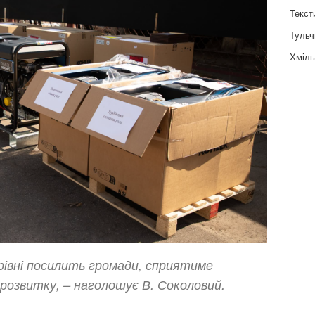
Текст
Тульч
Хміль
рівні посилить громади, сприятиме
розвитку, – наголошує В. Соколовий.