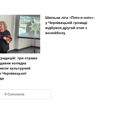
Шкільна ліга «Пліч-о-пліч»:
у Чернівецькій громаді
відбувся другий етап з
волейболу
традицій: три страви
адавня колядка
нили культурний
р Чернівецької
ди
0 Comments