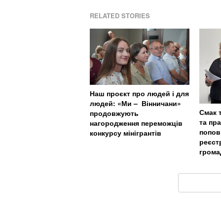
RELATED STORIES
Наш проєкт про людей і для
людей: «Ми – Вінничани»
Смак 
продовжують
та пр
нагородження переможців
попов
конкурсу мінігрантів
реєст
грома