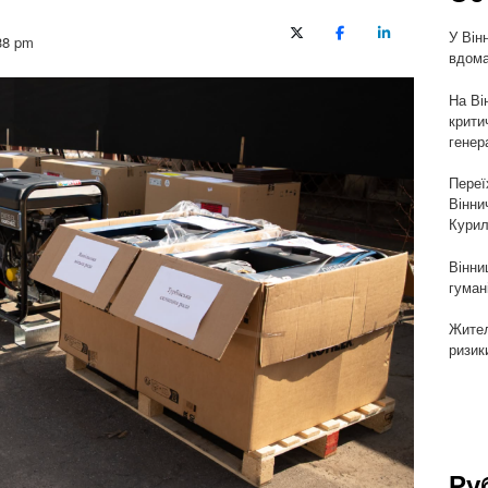
У Він
X (Twitter)
Facebook
LinkedIn
38 pm
вдома
На Ві
крити
генер
Переї
Вінни
Курил
Вінни
гуман
Жител
ризик
Ру