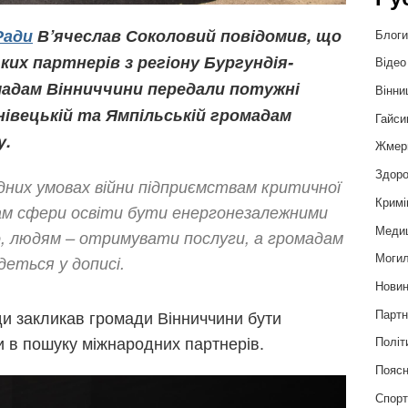
Ради
В’ячеслав Соколовий повідомив, що
Блог
их партнерів з регіону Бургундія-
Відео
адам Вінниччини передали потужні
Вінни
нівецькій та Ямпільській громадам
Гайси
у.
Жмер
Здоро
дних умовах війни підприємствам критичної
Кримі
ам сфери освіти бути енергонезалежними
Меди
, людям – отримувати послуги, а громадам
Могил
деться у дописі.
Нови
Партн
ди закликав громади Вінниччини бути
и в пошуку міжнародних партнерів.
Політ
Пояс
Спор