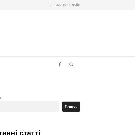
Вінничина Онлайн
Search
к
Пошук
танні статті