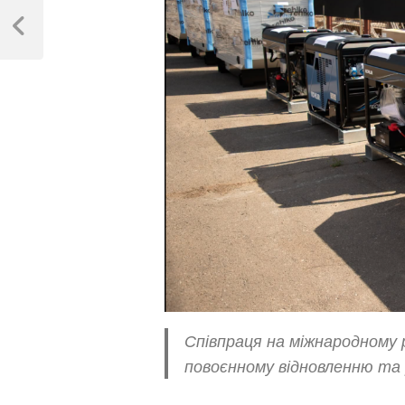
Навігація
записів
Previous
Post
Співпраця на міжнародному 
повоєнному відновленню та 