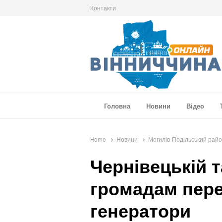
Контакти
Вінниччина Онлайн
Новини Вінниччини, громад області, події т
Головна
Новини
Відео
Home
Новини
Могилів-Подільський рай
Чернівецькій 
громадам пере
генератори