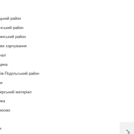
цький район
нський район
инський район
ве харчування
нал
цина
ів-Подільський район
ни
ерський матеріал
ика
нюємо
т
и