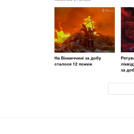
Рятув
На Вінниччині за добу
лікві
сталося 12 пожеж
за до