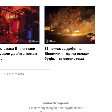
альники Вінниччини
13 пожеж за добу: на
дували дев’ять пожеж
Вінниччині горіли склади,
бу
будівлі та екосистеми
0 Comments
Контакти редакції:
Email: vinnychchyna.online@gmail.com