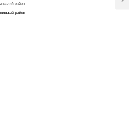
Next
инський район
Post
ницький район