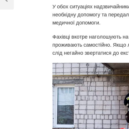
записів
Previous
У обох ситуаціях надзвичайник
Post
необхідну допомогу та переда
медичної допомоги.
Фахівці вкотре наголошують на 
проживають самостійно. Якщо л
слід негайно звертатися до екс