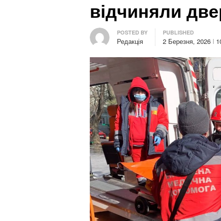
відчиняли две
Author
POSTED BY
PUBLISHED
Редакція
2 Березня, 2026
1