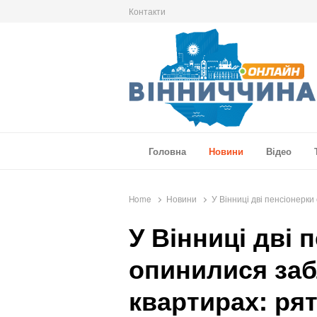
Контакти
Вінниччина Онлайн
Новини Вінниччини, громад області, події т
Головна
Новини
Відео
Home
Новини
У Вінниці дві пенсіонерк
У Вінниці дві 
опинилися за
квартирах: ря