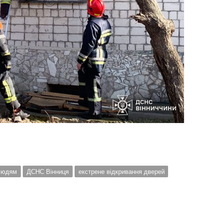
 людям
ДСНС Вінниця
екстрене відкривання дверей