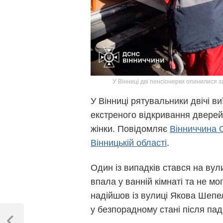
У Вінниці дві пенсіонерки опинилися 
У Вінниці рятувальники двічі в
екстреного відкривання дверей
жінки. Повідомляє
Вінниччина 
Вінницькій області
.
Один із випадків стався на вул
впала у ванній кімнаті та не м
надійшов із вулиці Якова Шепе
Навігація
у безпорадному стані після пад