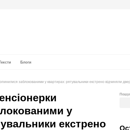
а аналітика
Тексти
Блоги
и опинилися заблокованими у квартирах: рятувальники екстрено відчиняли двер
пенсіонерки
Пошу
блокованими у
тувальники екстрено
Ос