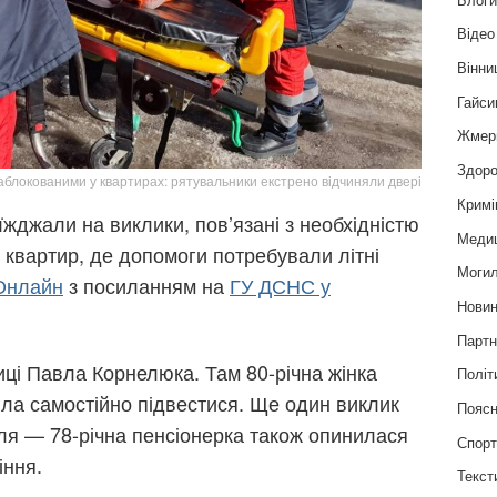
Відео
Вінни
Гайси
Жмер
Здоро
заблокованими у квартирах: рятувальники екстрено відчиняли двері
Кримі
иїжджали на виклики, пов’язані з необхідністю
Меди
 квартир, де допомоги потребували літні
Могил
Онлайн
з посиланням на
ГУ ДСНС у
Нови
Партн
иці Павла Корнелюка. Там 80-річна жінка
Політ
огла самостійно підвестися. Ще один виклик
Пояс
ля — 78-річна пенсіонерка також опинилася
Спор
іння.
Текст