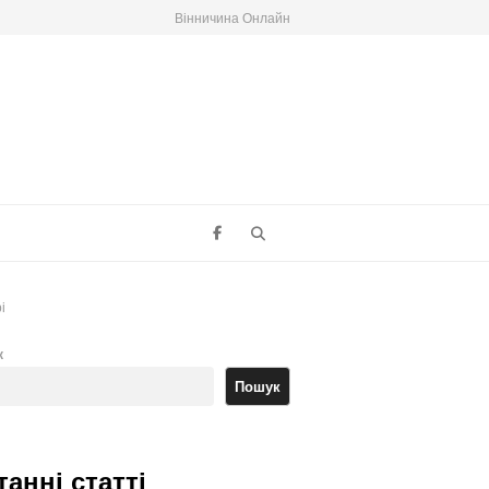
Вінничина Онлайн
Search
і
к
Пошук
танні статті