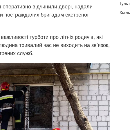
Тульч
и оперативно відчинили двері, надали
Хміль
ли постраждалих бригадам екстреної
важливості турботи про літніх родичів, які
юдина тривалий час не виходить на зв’язок,
трених служб.