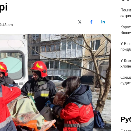
рі
Побив
затри
X (Twitter)
Facebook
LinkedIn
0:48 am
Корот
Вінни
У Він
придб
У Коз
хлопе
Схема
судит
Ру
Блог