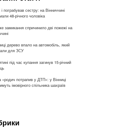
 і пограбував сестру: на Вінниччині
мали 48-річного чоловіка
ке замикання спричинило дві пожежі на
ччині
ниці дерево впало на автомобіль, який
али для ЗСУ
ятині під час купання загинув 15-річний
ць
 «родич потрапив у ДТП»: у Вінниці
имуть імовірного спільника шахраїв
брики
и