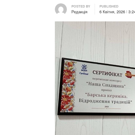
Author
POSTED BY
PUBLISHED
Редакція
6 Квітня, 2026
3:2