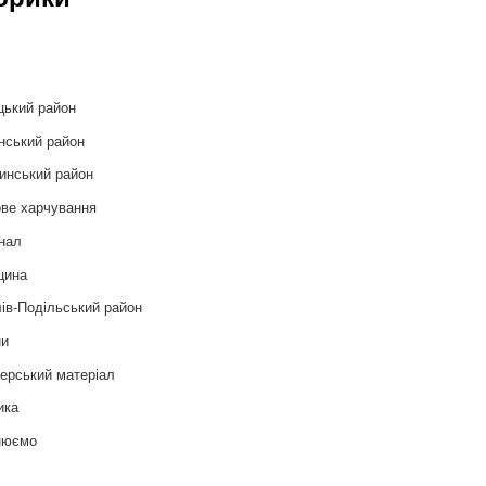
и
цький район
нський район
инський район
ве харчування
нал
цина
ів-Подільський район
ни
ерський матеріал
ика
нюємо
т