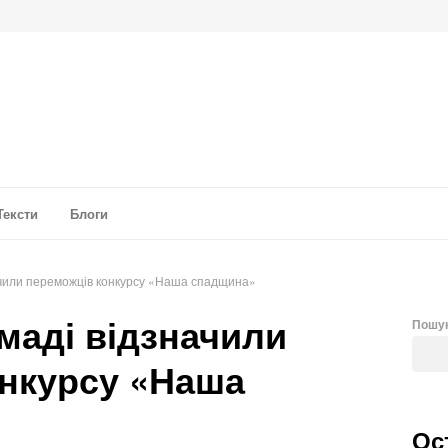
а аналітика
Тексти
Блоги
начили переможців конкурсу «Наша спадщина»
омаді відзначили
Пошу
нкурсу «Наша
Ос