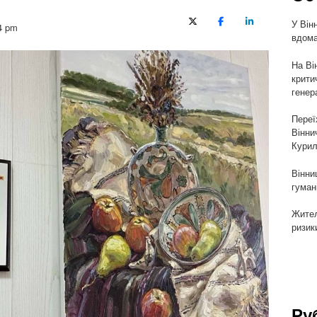
У Він
X (Twitter)
Facebook
LinkedIn
4 pm
вдома
На Ві
крити
генер
Переї
Вінни
Курил
Вінни
гуман
Жител
ризик
Ру