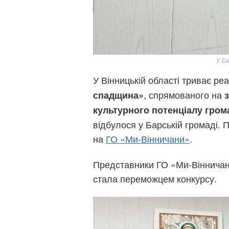
У Ба
У Вінницькій області триває ре
, спрямованого на
спадщина»
культурного потенціалу гром
відбулося у Барській громаді.
на
ГО «Ми-Вінничани»
.
Представники ГО «Ми-Вінничани»
стала переможцем конкурсу.