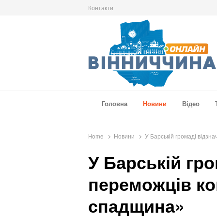
Контакти
Вінниччина Онлайн
Новини Вінниччини, громад області, події т
Головна
Новини
Відео
Home
Новини
У Барській громаді відз
У Барській гр
переможців ко
спадщина»