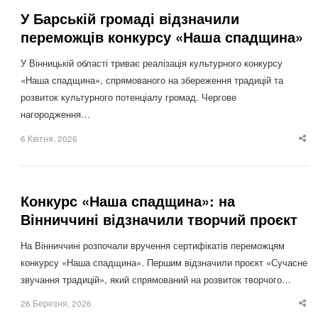
У Барській громаді відзначили
переможців конкурсу «Наша спадщина»
У Вінницькій області триває реалізація культурного конкурсу
«Наша спадщина», спрямованого на збереження традицій та
розвиток культурного потенціалу громад. Чергове
нагородження…
6 Квітня, 2026
Sha
thi
po
Конкурс «Наша спадщина»: на
Вінниччині відзначили творчий проєкт
На Вінниччині розпочали вручення сертифікатів переможцям
конкурсу «Наша спадщина». Першим відзначили проєкт «Сучасне
звучання традицій», який спрямований на розвиток творчого…
26 Березня, 2026
Sha
thi