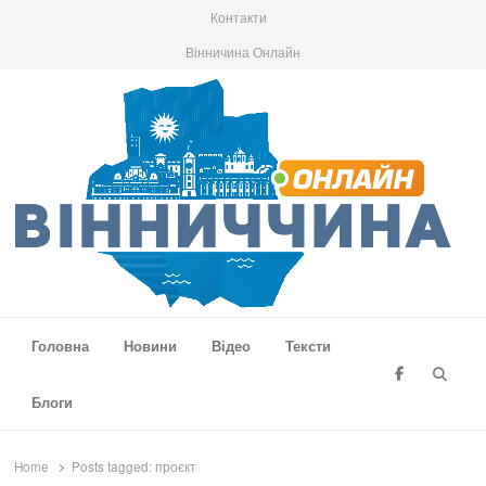
Контакти
Вінничина Онлайн
Вінниччина Онлайн
Новини Вінниччини, громад області, події та аналітика
Головна
Новини
Відео
Тексти
Searc
Блоги
Home
Posts tagged:
проєкт