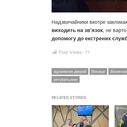
Надзвичайники вкотре заклик
, не варт
виходить на зв’язок
допомогу до екстрених служ
Post Views:
71
відчинення дверей
Вінниця
Вінниччи
рятувальники
RELATED STORIES