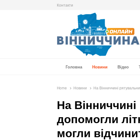
Контакти
Вінниччина Онлайн
Новини Вінниччини, громад області, події т
Головна
Новини
Відео
Home
Новини
На Вінниччині рятувальник
На Вінниччині
допомогли літ
могли відчини