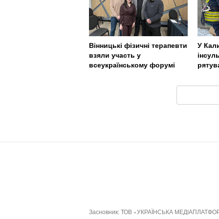
Вінницькі фізичні терапевти
У Кали
взяли участь у
інсул
всеукраїнському форумі
рятув
Засновник: ТОВ «УКРАЇНСЬКА МЕДІАПЛАТФО