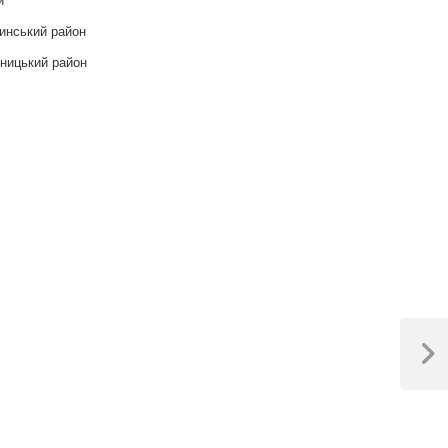
инський район
ницький район
Next
Post