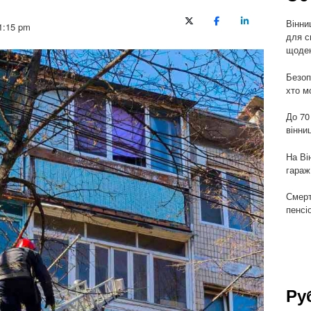
Вінни
X (Twitter)
Facebook
LinkedIn
1:15 pm
для с
щоден
Безоп
хто м
До 70
вінни
На Ві
гараж
Смерт
пенсі
Ру