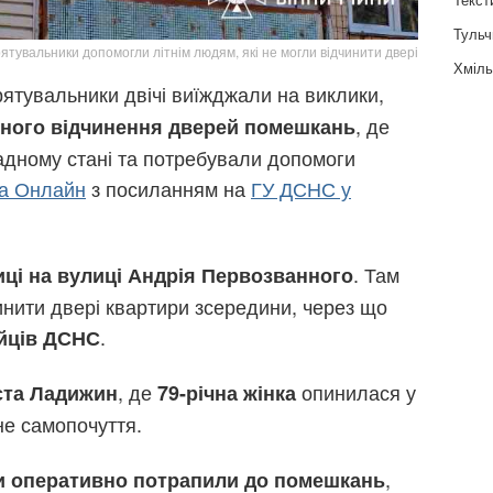
Тульч
рятувальники допомогли літнім людям, які не могли відчинити двері
Хміль
ятувальники двічі виїжджали на виклики,
, де
еного відчинення дверей помешкань
адному стані та потребували допомоги
на Онлайн
з посиланням на
ГУ ДСНС у
. Там
иці на вулиці Андрія Первозванного
чинити двері квартири зсередини, через що
.
ійців ДСНС
, де
опинилася у
ста Ладижин
79-річна жінка
не самопочуття.
,
и оперативно потрапили до помешкань