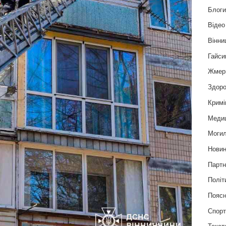
Блог
Відео
Вінни
Гайси
Жмер
Здоро
Кримі
Меди
Могил
Нови
Партн
Політ
Пояс
Спор
Текст