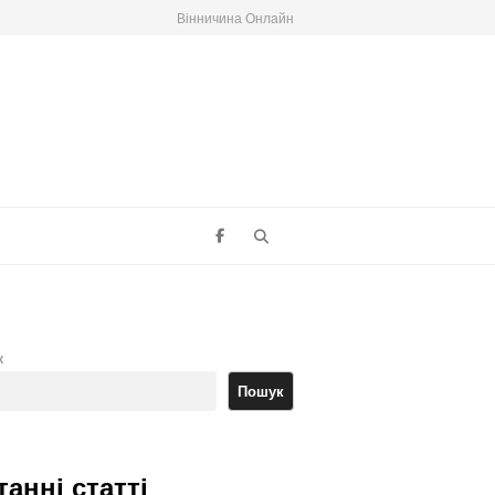
Вінничина Онлайн
Search
к
Пошук
танні статті