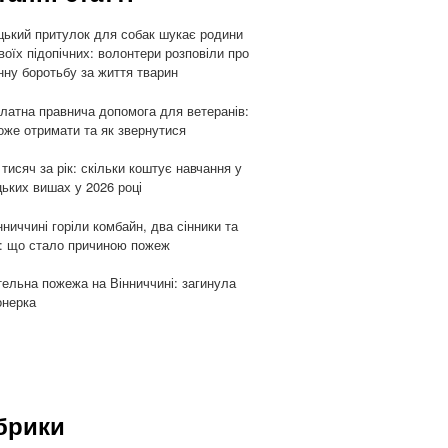
цький притулок для собак шукає родини
воїх підопічних: волонтери розповіли про
ну боротьбу за життя тварин
латна правнича допомога для ветеранів:
оже отримати та як звернутися
 тисяч за рік: скільки коштує навчання у
цьких вишах у 2026 році
нниччині горіли комбайн, два сінники та
: що стало причиною пожеж
ельна пожежа на Вінниччині: загинула
онерка
брики