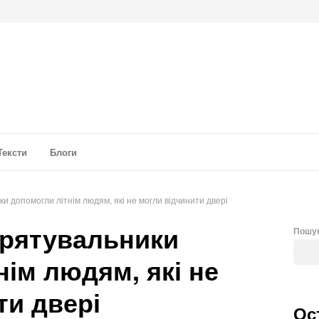
а аналітика
Тексти
Блоги
и допомогли літнім людям, які не могли відчинити двері
 рятувальники
Пошу
нім людям, які не
ти двері
Ос