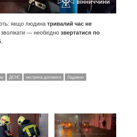
ають: якщо людина
тривалий час не
о зволікати — необхідно
звертатися по
.
б
на
ДСНС
екстрена допомога
Ладижин