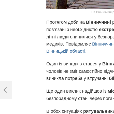
На Вінниччині 
Протягом доби на
р
Вінниччині
пов’язані з необхідністю
екстр
літні люди опинилися у безпор
медиків. Повідомляє
Вінниччи
Вінницькій області.
Один із випадків стався у
Вінн
чоловік не зміг самостійно від
виникла потреба у втручанні
б
Навігація
Ще один виклик надійшов із
мі
записів
Previous
безпорадному стані через пога
Post
В обох ситуаціях
рятувальник