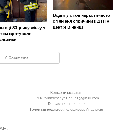
Водій у стані наркотичного
сп’яніння спричинив ДТП у
центрі Вінниці
нівці 83-річну жінку з
ьтом врятували
альники
0 Comments
Контакти редакції:
Email: vinnychchyna.online@gmail.com
Тел: +38 098 031 08 61
Головний редактор: Голошивець Анастасія
РМА»