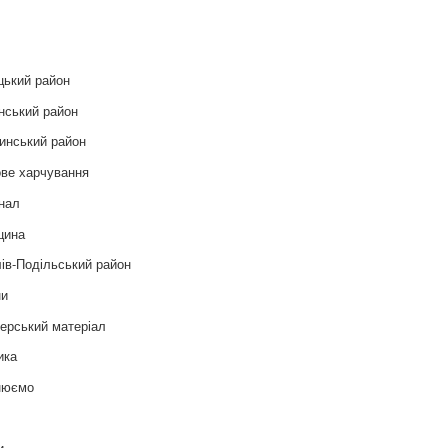
и
цький район
нський район
инський район
ве харчування
нал
цина
ів-Подільський район
ни
ерський матеріал
ика
нюємо
т
и