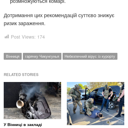
розмножуються комарі.
Дотримання цих рекомендацій суттєво знижує
ризик зараження.
Post Views:
174
Вінниця
гарячку Чикунгунья
Небезпечний вірус із курорту
RELATED STORIES
У Вінниці в закладі