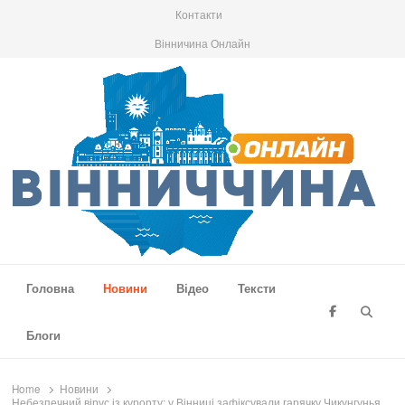
Контакти
Вінничина Онлайн
Вінниччина Онлайн
Новини Вінниччини, громад області, події та аналітика
Головна
Новини
Відео
Тексти
Searc
Блоги
Home
Новини
Небезпечний вірус із курорту: у Вінниці зафіксували гарячку Чикунгунья