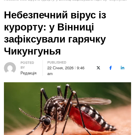
Небезпечний вірус із
курорту: у Вінниці
зафіксували гарячку
Чикунгунья
PUBLISHED
Author
POSTED
22 Січня, 2026
9:46
BY
X (Twitter)
Facebook
LinkedI
Редакція
am