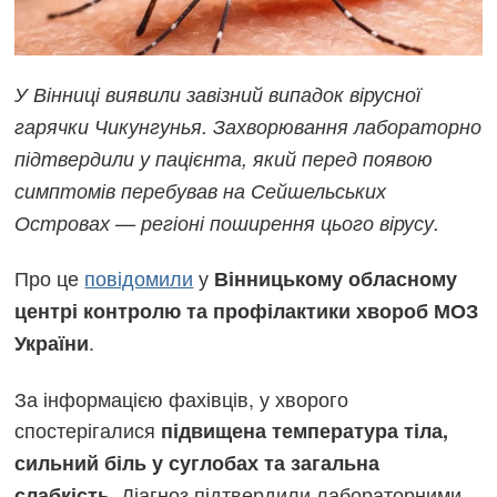
У Вінниці виявили завізний випадок вірусної
гарячки Чикунгунья. Захворювання лабораторно
підтвердили у пацієнта, який перед появою
симптомів перебував на Сейшельських
Островах — регіоні поширення цього вірусу.
Про це
повідомили
у
Вінницькому обласному
центрі контролю та профілактики хвороб МОЗ
.
України
За інформацією фахівців, у хворого
спостерігалися
підвищена температура тіла,
сильний біль у суглобах та загальна
. Діагноз підтвердили лабораторними
слабкість