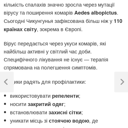
кількість спалахів значно зросла через мутації
вірусу та поширення комарів
.
Aedes albopictus
Сьогодні Чикунгунья зафіксована більш ніж у
110
, зокрема в Європі.
країнах світу
Вірус передається через укуси комарів, які
найбільш активні у світлий час доби.
Специфічного лікування не існує — терапія
спрямована на полегшення симптомів.
Навігація
Медики радять для профілактики:
записів
Previous
Next
Post
Post
використовувати
;
репеленти
носити
;
закритий одяг
встановлювати
;
захисні сітки
уникати місць зі
, де
стоячою водою