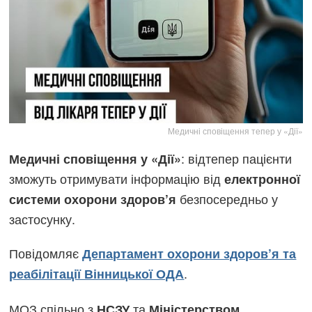
Медичні сповіщення тепер у «Дії»
: відтепер пацієнти
Медичні сповіщення у «Дії»
зможуть отримувати інформацію від
електронної
безпосередньо у
системи охорони здоров’я
застосунку.
Повідомляє
Департамент охорони здоров’я та
.
реабілітації Вінницької ОДА
МОЗ спільно з
та
НСЗУ
Міністерством