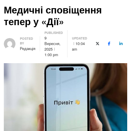
Медичні сповіщення
тепер у «Дії»
PUBLISHED
9
UPDATED
Author
POSTED
Вересня,
10:04
BY
X (Twitter)
Facebook
Linke
Редакція
2025
am
1:00 pm