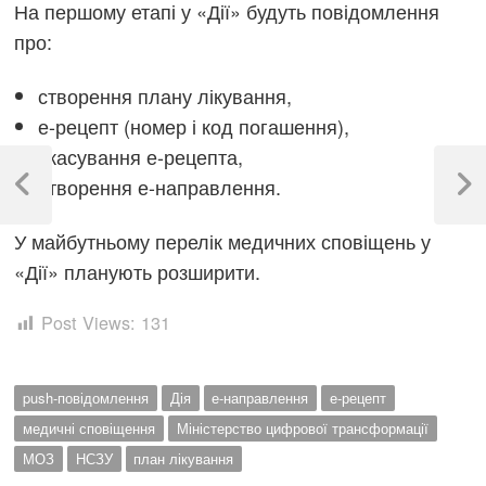
На першому етапі у «Дії» будуть повідомлення
про:
створення плану лікування,
е-рецепт (номер і код погашення),
Навігація
скасування е-рецепта,
створення е-направлення.
записів
Previous
Next
Post
Post
У майбутньому перелік медичних сповіщень у
«Дії» планують розширити.
Post Views:
131
push-повідомлення
Дія
е-направлення
е-рецепт
медичні сповіщення
Міністерство цифрової трансформації
МОЗ
НСЗУ
план лікування