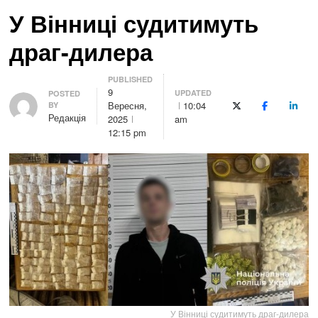
У Вінниці судитимуть
драг-дилера
PUBLISHED
9
UPDATED
Author
POSTED
Вересня,
10:04
BY
X (Twitter)
Facebook
Linke
Редакція
2025
am
12:15 pm
У Вінниці судитимуть драг-дилера