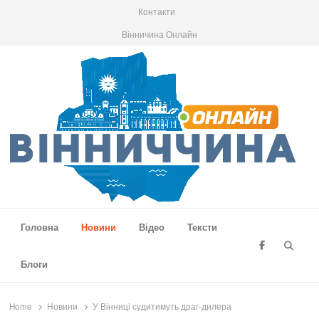
Контакти
Вінничина Онлайн
Вінниччина Онлайн
Новини Вінниччини, громад області, події та аналітика
Головна
Новини
Відео
Тексти
Searc
Блоги
Home
Новини
У Вінниці судитимуть драг-дилера