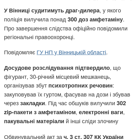
, у якого
У Вінниці судитимуть драг-дилера
поліція вилучила понад
.
300 доз амфетаміну
Про завершення слідства офіційно повідомили
регіональні правоохоронці.
Повідомляє
ГУ НП у Вінницькій області
.
, що
Досудове розслідування підтвердило
фігурант, 30-річний місцевий мешканець,
організував збут
:
психотропних речовин
закуповував їх гуртом, фасував на дози і збував
через
. Під час обшуків вилучили
закладки
302
,
,
zip-пакети з амфетаміном
електронні ваги
й інші сліди злочину
пакувальні матеріали
Обвинувальний акт за
ч. 3 ст. 307 КК України