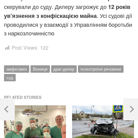
скерували до суду. Дилеру загрожує до
12 років
. Усі судові дії
ув’язнення з конфіскацією майна
проводилися у взаємодії з Управлінням боротьби
з наркозлочинністю
Post Views:
122
амфетамін
Вінниця
драг-дилер
психотропні речовини
суд
RELATED STORIES
Навігація
записів
Previous
Next
Post
Post