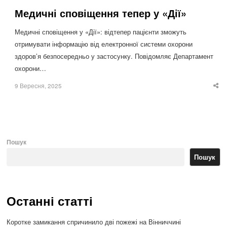
Медичні сповіщення тепер у «Дії»
Медичні сповіщення у «Дії»: відтепер пацієнти зможуть
отримувати інформацію від електронної системи охорони
здоров’я безпосередньо у застосунку. Повідомляє Департамент
охорони…
9 Вересня, 2025
Sha
thi
po
Пошук
Пошук
Останні статті
Коротке замикання спричинило дві пожежі на Вінниччині