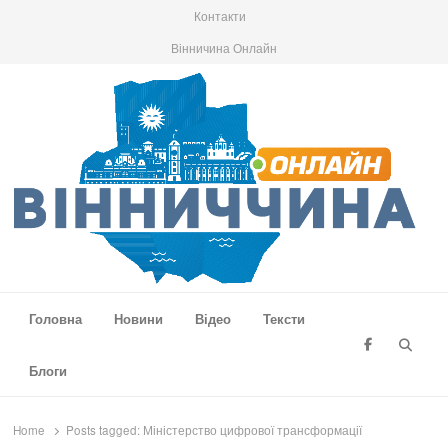
Контакти
Вінничина Онлайн
Вінниччина Онлайн
Новини Вінниччини, громад області, події та аналітика
Головна
Новини
Відео
Тексти
Searc
Блоги
Home
Posts tagged:
Міністерство цифрової трансформації