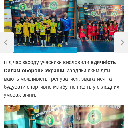
Навігація
записів
Previous
Next
Post
Post
Під час заходу учасники висловили
вдячність
, завдяки яким діти
Силам оборони України
мають можливість тренуватися, змагатися та
будувати спортивне майбутнє навіть у складних
умовах війни.