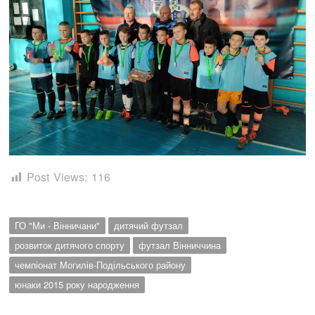
Post Views:
116
ГО "Ми - Вінничани"
дитячий футзал
розвиток дитячого спорту
футзал Вінниччина
чемпіонат Могилів-Подільського району
юнаки 2015 року народження