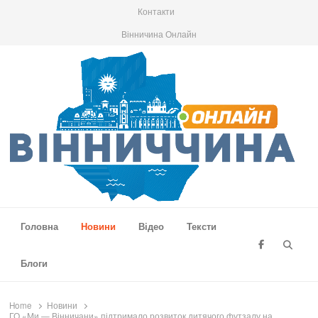
Контакти
Вінничина Онлайн
Вінниччина Онлайн
Новини Вінниччини, громад області, події та аналітика
Головна
Новини
Відео
Тексти
Searc
Блоги
Home
Новини
ГО «Ми — Вінничани» підтримало розвиток дитячого футзалу на