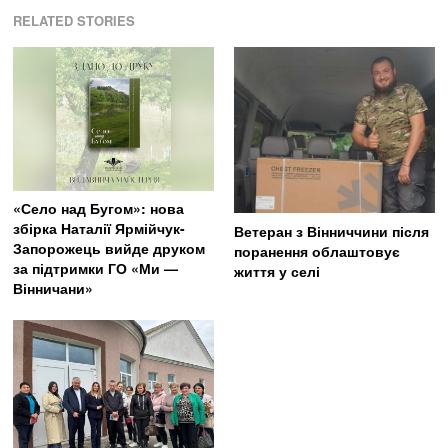
RELATED STORIES
«Село над Бугом»: нова
збірка Наталії Ярмійчук-
Ветеран з Вінниччини після
Запорожець вийде друком
поранення облаштовує
за підтримки ГО «Ми —
життя у селі
Вінничани»