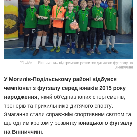
ГО «Ми — Вінничани» підтримало розвиток дитячого футзалу на
Вінниччині
У Могилів-Подільському районі відбувся
чемпіонат з футзалу серед юнаків 2015 року
, який об’єднав юних спортсменів,
народження
тренерів та прихильників дитячого спорту.
Змагання стали справжнім спортивним святом та
ще одним кроком у розвитку
юнацького футзалу
.
на Вінниччині