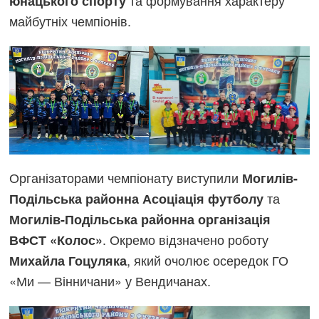
та формування характеру
юнацького спорту
майбутніх чемпіонів.
Організаторами чемпіонату виступили
Могилів-
та
Подільська районна Асоціація футболу
Могилів-Подільська районна організація
. Окремо відзначено роботу
ВФСТ «Колос»
, який очолює осередок ГО
Михайла Гоцуляка
«Ми — Вінничани» у Вендичанах.