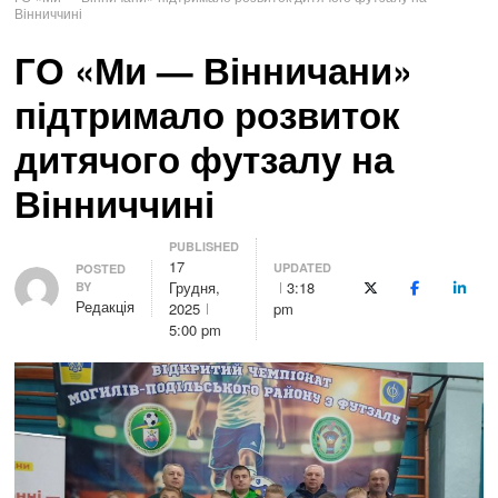
Вінниччині
ГО «Ми — Вінничани»
підтримало розвиток
дитячого футзалу на
Вінниччині
PUBLISHED
17
UPDATED
Author
POSTED
Грудня,
3:18
BY
X (Twitter)
Facebook
Linke
Редакція
2025
pm
5:00 pm