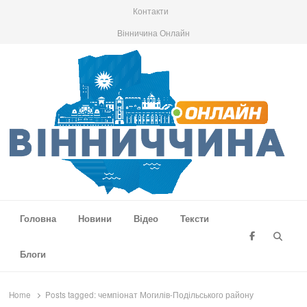
Контакти
Вінничина Онлайн
Вінниччина Онлайн
Новини Вінниччини, громад області, події та аналітика
Головна
Новини
Відео
Тексти
Searc
Блоги
Home
Posts tagged:
чемпіонат Могилів-Подільського району