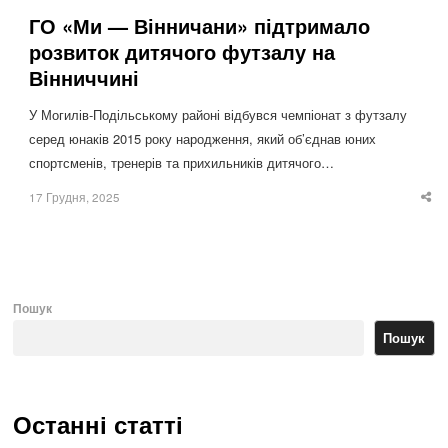
ГО «Ми — Вінничани» підтримало
розвиток дитячого футзалу на
Вінниччині
У Могилів-Подільському районі відбувся чемпіонат з футзалу
серед юнаків 2015 року народження, який об’єднав юних
спортсменів, тренерів та прихильників дитячого…
17 Грудня, 2025
Sha
thi
po
Пошук
Пошук
Останні статті