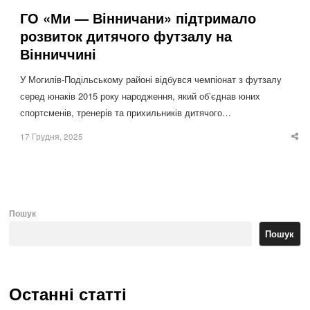
ГО «Ми — Вінничани» підтримало
розвиток дитячого футзалу на
Вінниччині
У Могилів-Подільському районі відбувся чемпіонат з футзалу
серед юнаків 2015 року народження, який об’єднав юних
спортсменів, тренерів та прихильників дитячого…
17 Грудня, 2025
Sha
thi
po
Пошук
Пошук
Останні статті