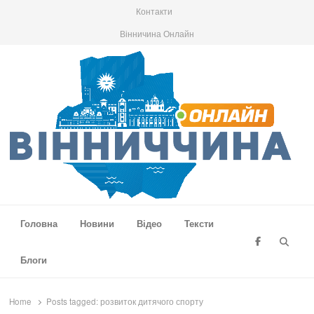
Контакти
Вінничина Онлайн
Вінниччина Онлайн
Новини Вінниччини, громад області, події та аналітика
Головна
Новини
Відео
Тексти
Searc
Блоги
Home
Posts tagged:
розвиток дитячого спорту