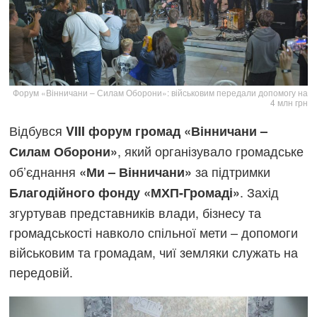
Форум «Вінничани – Силам Оборони»: військовим передали допомогу на
4 млн грн
Відбувся
VIII форум громад «Вінничани –
, який організувало громадське
Силам Оборони»
об’єднання
за підтримки
«Ми – Вінничани»
. Захід
Благодійного фонду «МХП-Громаді»
згуртував представників влади, бізнесу та
громадськості навколо спільної мети – допомоги
військовим та громадам, чиї земляки служать на
передовій.