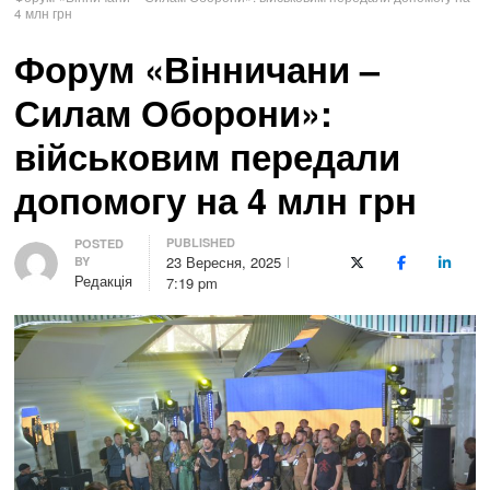
4 млн грн
Форум «Вінничани –
Силам Оборони»:
військовим передали
допомогу на 4 млн грн
PUBLISHED
Author
POSTED
23 Вересня, 2025
BY
X (Twitter)
Facebook
LinkedI
Редакція
7:19 pm