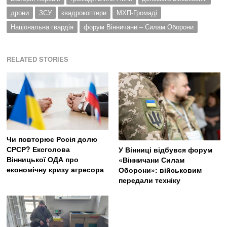
дрони
ЗСУ
квадрокоптери
МХП-Громаді
Національна гвардія
форум Вінничани – Силам Оборони
RELATED STORIES
Чи повторює Росія долю
СРСР? Ексголова
У Вінниці відбувся форум
Вінницької ОДА про
«Вінничани Силам
економічну кризу агресора
Оборони»: військовим
передали техніку