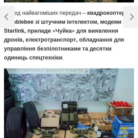
Навігація
Серед найвагоміших передач –
квадрокоптери
записів
Previous
Next
Bamblebee зі штучним інтелектом, модеми
Post
Post
Starlink, прилади «Чуйка» для виявлення
дронів, електротранспорт, обладнання для
управління безпілотниками та десятки
.
одиниць спецтехніки