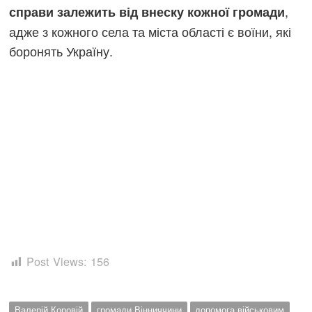
,
справи залежить від внеску кожної громади
адже з кожного села та міста області є воїни, які
боронять Україну.
Post Views:
156
Валерій Коровій
громади Вінниччини
допомога військовим