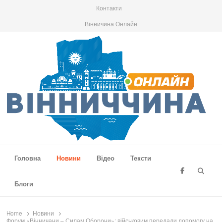
Контакти
Вінничина Онлайн
Вінниччина Онлайн
Новини Вінниччини, громад області, події та аналітика
Головна
Новини
Відео
Тексти
Searc
Блоги
Home
Новини
Форум «Вінничани – Силам Оборони»: військовим передали допомогу на