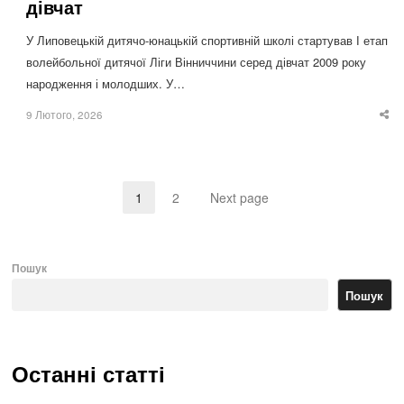
дівчат
У Липовецькій дитячо-юнацькій спортивній школі стартував І етап
волейбольної дитячої Ліги Вінниччини серед дівчат 2009 року
народження і молодших. У…
9 Лютого, 2026
Sha
thi
po
1
2
Next page
Page
Page
Пошук
Пошук
Останні статті