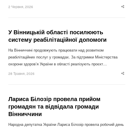
2 Червня, 2026
Sha
thi
po
У Вінницькій області посилюють
систему реабілітаційної допомоги
На Вінниччині продовжують працювати над розвитком
реабілітаційних послуг у громадах. За підтримки Міністерства
охорони здоров’я України в області реалізують проєкт…
28 Травня, 2026
Sha
thi
po
Лариса Білозір провела прийом
громадян та відвідала громади
Вінниччини
Народна депутатка України Лариса Білозір провела робочий день