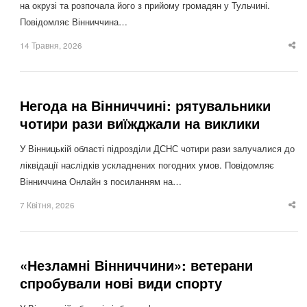
на окрузі та розпочала його з прийому громадян у Тульчині.
Повідомляє Вінниччина…
14 Травня, 2026
Sha
thi
po
Негода на Вінниччині: рятувальники
чотири рази виїжджали на виклики
У Вінницькій області підрозділи ДСНС чотири рази залучалися до
ліквідації наслідків ускладнених погодних умов. Повідомляє
Вінниччина Онлайн з посиланням на…
7 Квітня, 2026
Sha
thi
po
«Незламні Вінниччини»: ветерани
спробували нові види спорту