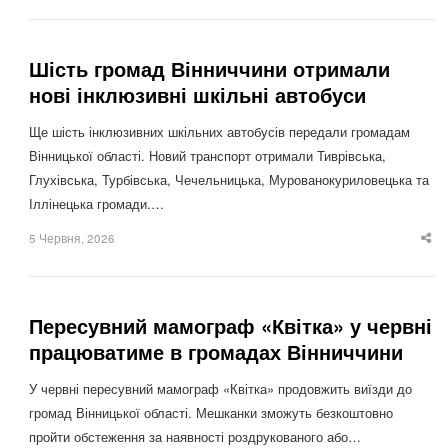
po
Шість громад Вінниччини отримали
нові інклюзивні шкільні автобуси
Ще шість інклюзивних шкільних автобусів передали громадам
Вінницької області. Новий транспорт отримали Тиврівська,
Глухівська, Турбівська, Чечельницька, Мурованокуриловецька та
Іллінецька громади.…
5 Червня, 2026
Sha
thi
po
Пересувний мамограф «Квітка» у червні
працюватиме в громадах Вінниччини
У червні пересувний мамограф «Квітка» продовжить виїзди до
громад Вінницької області. Мешканки зможуть безкоштовно
пройти обстеження за наявності роздрукованого або…