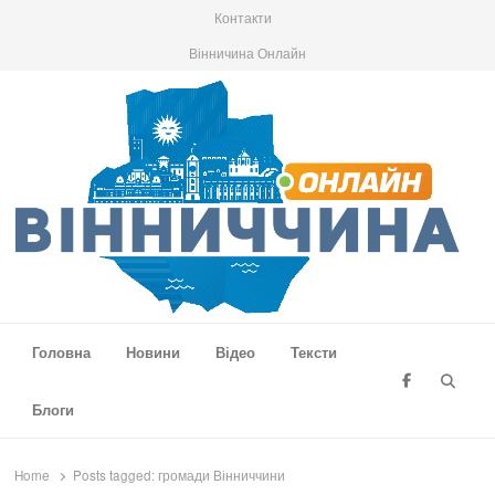
Контакти
Вінничина Онлайн
Вінниччина Онлайн
Новини Вінниччини, громад області, події та аналітика
Головна
Новини
Відео
Тексти
Searc
Блоги
Home
Posts tagged:
громади Вінниччини