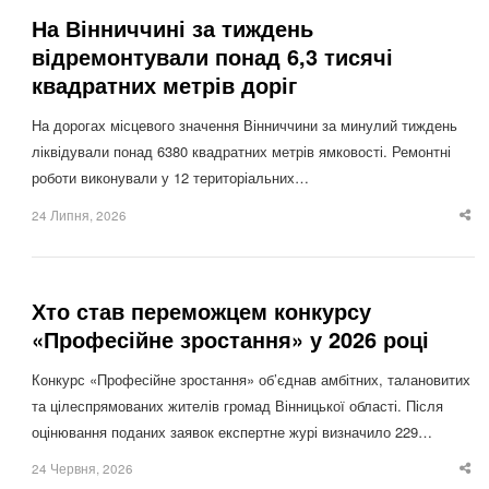
На Вінниччині за тиждень
відремонтували понад 6,3 тисячі
квадратних метрів доріг
На дорогах місцевого значення Вінниччини за минулий тиждень
ліквідували понад 6380 квадратних метрів ямковості. Ремонтні
роботи виконували у 12 територіальних…
24 Липня, 2026
Sha
thi
po
Хто став переможцем конкурсу
«Професійне зростання» у 2026 році
Конкурс «Професійне зростання» об’єднав амбітних, талановитих
та цілеспрямованих жителів громад Вінницької області. Після
оцінювання поданих заявок експертне журі визначило 229…
24 Червня, 2026
Sha
thi