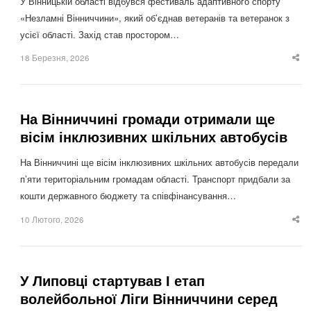
У Вінницькій області відбувся фестиваль адаптивного спорту
«Незламні Вінниччини», який об’єднав ветеранів та ветеранок з
усієї області. Захід став простором…
18 Березня, 2026
Sha
thi
po
На Вінниччині громади отримали ще
вісім інклюзивних шкільних автобусів
На Вінниччині ще вісім інклюзивних шкільних автобусів передали
п’яти територіальним громадам області. Транспорт придбали за
кошти державного бюджету та співфінансування…
10 Лютого, 2026
Sha
thi
po
У Липовці стартував І етап
волейбольної Ліги Вінниччини серед