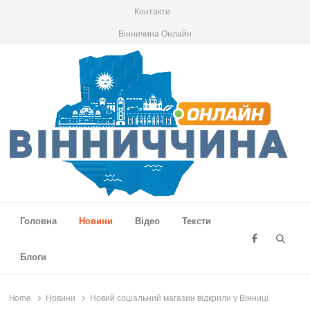
Контакти
Вінничина Онлайн
Вінниччина Онлайн
Новини Вінниччини, громад області, події та аналітика
Головна
Новини
Відео
Тексти
Searc
Блоги
Home
Новини
Новий соціальний магазин відкрили у Вінниці