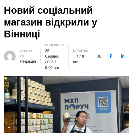
Новий соціальний
магазин відкрили у
Вінниці
PUBLISHED
26
UPDATED
Author
POSTED
Серпня,
1:18
BY
X (Twitter)
Facebook
Linke
Редакція
2025
am
9:00 am