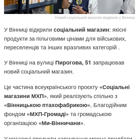
Новий соціальний магазин відкрили у Вінниці
У Вінниці відкрили
: якісні
соціальний магазин
продукти за пільговими цінами для військових,
переселенців та інших вразливих категорій .
У Вінниці на вулиці
запрацював
Пирогова, 51
новий соціальний магазин.
Це частина всеукраїнського проєкту
«Соціальні
, який реалізують спільно з
магазини МХП»
, Благодійним
«Вінницькою птахофабрикою»
фондом
та громадською
«МХП-Громаді»
організацією
.
«Ми-Вінничани»
У магазині продукти харчування можна придбати