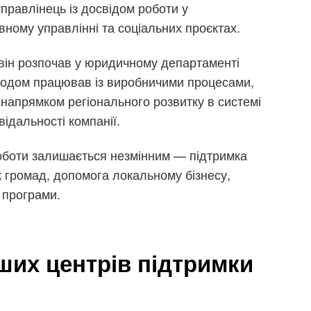
равлінець із досвідом роботи у
вному управлінні та соціальних проєктах.
він розпочав у юридичному департаменті
згодом працював із виробничими процесами,
напрямком регіонального розвитку в системі
відальності компанії.
оботи залишається незмінним — підтримка
ок громад, допомога локальному бізнесу,
і програми.
ших центрів підтримки
і