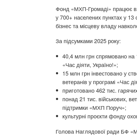
Фонд «МХП-Громаді» працює вже
у 700+ населених пунктах у 13 
бізнес та місцеву владу навкол
За підсумками 2025 року:
40,4 млн грн спрямовано на 1
«Час діяти, Україно!»;
15 млн грн інвестовано у ст
ветеранів у програмі «Час ді
приготовано 462 тис. гарячи
понад 21 тис. військових, ве
підтримки «МХП Поруч»;
культурні проєкти фонду охоп
Голова Наглядової ради БФ «М