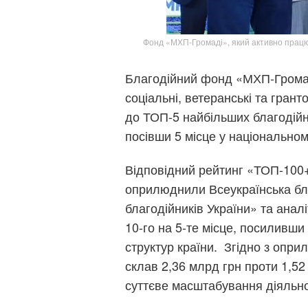
Фонд «МХП-Громаді», який активно працює
Благодійний фонд «МХП-Громаді
соціальні, ветеранські та гран
до ТОП-5 найбільших благодійн
посівши 5 місце у національно
Відповідний рейтинг «ТОП-100+
оприлюднили Всеукраїнська бла
благодійників України» та анал
10-го на 5-те місце, посиливши
структур країни. Згідно з опр
склав 2,36 млрд грн проти 1,52
суттєве масштабування діяльно