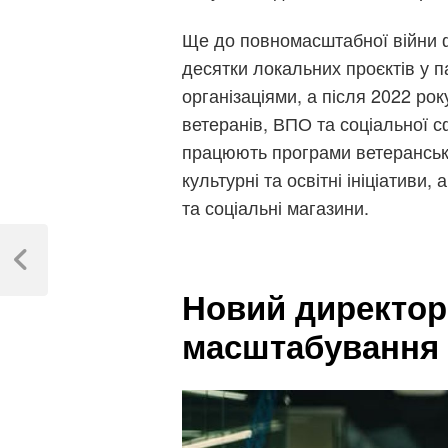
Ще до повномасштабної війни ф
десятки локальних проєктів у 
організаціями, а після 2022 ро
ветеранів, ВПО та соціальної 
працюють програми ветерансько
культурні та освітні ініціативи,
та соціальні магазини.
Навігація
записів
Previous
Post
Новий директор 
масштабування