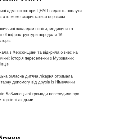
ниці адміністратори ЦНАП надають послуги
: хто може скористатися сервісом
нниччині закладам освіти, медицини та
чної інфраструктури передали 16
аторів
хала з Херсонщини та відкрила бізнес на
ччині: історія переселенки з Мурованих
івців
цька обласна дитяча лікарня отримала
ітарну допомогу від друзів із Німеччини
ів Бабчинецької громади попередили про
и торгівлі людьми
брики