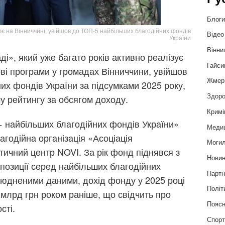
Блог
 на Вінниччині, увійшов до ТОП-5 найбільших благодійних фондів
Відео
України
Вінни
», який уже багато років активно реалізує
Гайси
тові програми у громадах Вінниччини, увійшов
Жмер
их фондів України за підсумками 2025 року,
Здоро
му рейтингу за обсягом доходу.
Кримі
 найбільших благодійних фондів України»
Меди
годійна організація «Асоціація
Могил
ітичний центр NOVI. За рік фонд піднявся з
Нови
 позиції серед найбільших благодійних
Партн
илюдненими даними, дохід фонду у 2025 році
Політ
 млрд грн роком раніше, що свідчить про
Пояс
сті.
Спор