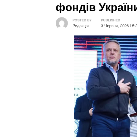
фондів Україн
Author
POSTED BY
PUBLISHED
Редакція
3 Червня, 2026
5: