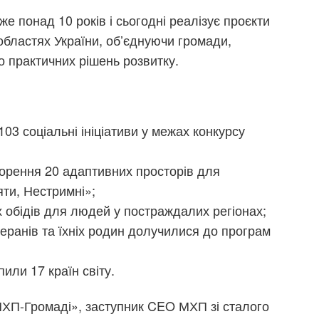
 понад 10 років і сьогодні реалізує проєкти
областях України, об’єднуючи громади,
о практичних рішень розвитку.
03 соціальні ініціативи у межах конкурсу
ворення 20 адаптивних просторів для
яти, Нестримні»;
х обідів для людей у постраждалих регіонах;
теранів та їхніх родин долучилися до програм
или 17 країн світу.
ХП-Громаді», заступник CEO МХП зі сталого