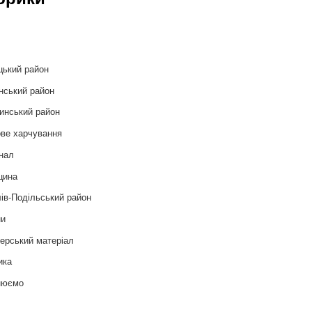
и
цький район
нський район
инський район
ве харчування
нал
цина
ів-Подільський район
ни
ерський матеріал
ика
нюємо
т