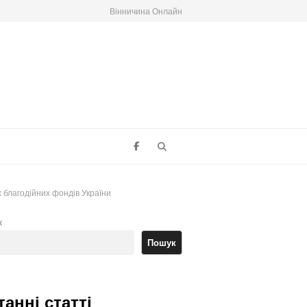
Вінничина Онлайн
Search
 благодійних фондів України
к
Пошук
танні статті