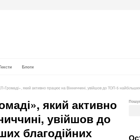
а аналітика
Тексти
Блоги
-Громаді», який активно працює на Вінниччині, увійшов до ТОП-5 найбільших
маді», який активно
Пошу
ниччині, увійшов до
ших благодійних
Ос