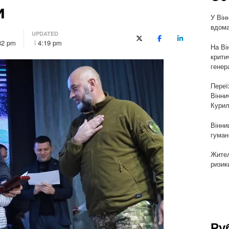
и
У Він
вдома
UPDATED
X (Twitter)
Facebook
LinkedIn
32 pm
4:19 pm
На Ві
крити
генер
Переї
Вінни
Курил
Вінни
гуман
Жител
ризик
Ру