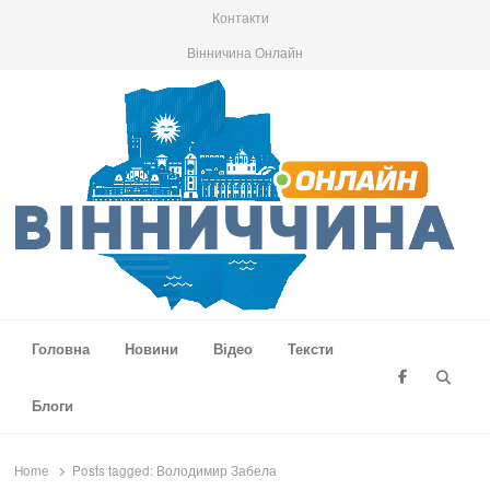
Контакти
Вінничина Онлайн
Вінниччина Онлайн
Новини Вінниччини, громад області, події та аналітика
Головна
Новини
Відео
Тексти
Searc
Блоги
Home
Posts tagged:
Володимир Забела