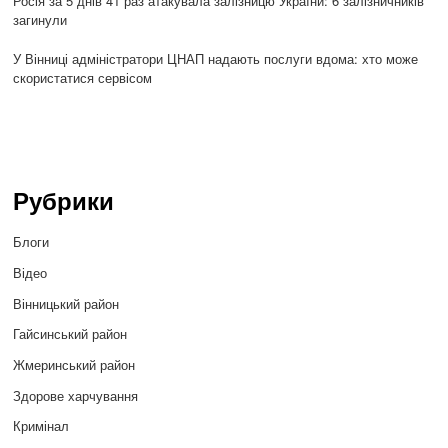
Росія за 5 днів 41 раз атакувала залізницю України: 6 залізничників
загинули
У Вінниці адміністратори ЦНАП надають послуги вдома: хто може
скористатися сервісом
Рубрики
Блоги
Відео
Вінницький район
Гайсинський район
Жмеринський район
Здорове харчування
Кримінал