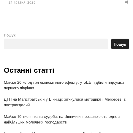
21 Травня, 2025
Sha
thi
po
Пошук
Пошук
Останні статті
Майже 20 млрд грн економічного ефекту: у БЕБ підбили підсумки
першого півріччя
ДТП на Магістратській у Вінниці: зіткнулися мотоцикл і Mercedes, є
постраждалий
Майже 10 тисяч голів худоби: на Вінниччині розширюють одне з
найбільших молочних господарств