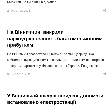
Миронівці на Київщині відбулися…
21 Жовтня, 2025
Sha
thi
po
На Вінниччині викрили
наркоугруповання з багатомільйонним
прибутком
На Вінниччині правоохоронці викрили злочинну групу, яка
займалася вирощуванням конопель, виготовленням психотропів
та збутом наркотиків у кількох областях України. Повідомляє…
30 Вересня, 2025
Sha
thi
po
У Вінницькій лікарні швидкої допомоги
встановлено електростанції