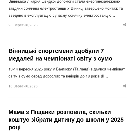
Вінницька лікарня швидкої допомоги стала енергонезалежною
завдяки сонячній електростанції У Вінниці завершено монтаж та
введено в експлуатацію сучасну сонячну електростанцію…
25 Вересня, 2025
Sha
thi
po
Вінницькі спортсмени здобули 7
медалей на чемпіонаті світу з сумо
13-14 вересня 2025 року у Бангкоку (Таїланд) відбувся чемпіонат
світу з сумо серед дорослих та юніорів до 18 років (ІІ…
18 Вересня, 2025
Sha
thi
po
Мама з Піщанки розповіла, скільки
коштує зібрати дитину до школи у 2025
році