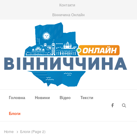
Контакти
Вінничина Онлайн
Вінниччина Онлайн
Новини Вінниччини, громад області, події та аналітика
Головна
Новини
Відео
Тексти
Searc
Блоги
Home
Блоги (Page 2)