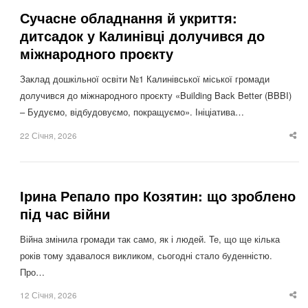
Сучасне обладнання й укриття:
дитсадок у Калинівці долучився до
міжнародного проєкту
Заклад дошкільної освіти №1 Калинівської міської громади
долучився до міжнародного проєкту «Building Back Better (BBBI)
– Будуємо, відбудовуємо, покращуємо». Ініціатива…
22 Січня, 2026
Sha
thi
po
Ірина Репало про Козятин: що зроблено
під час війни
Війна змінила громади так само, як і людей. Те, що ще кілька
років тому здавалося викликом, сьогодні стало буденністю.
Про…
12 Січня, 2026
Sha
thi