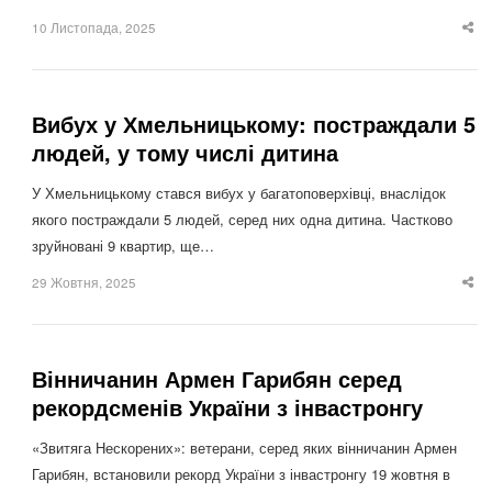
10 Листопада, 2025
Sha
thi
po
Вибух у Хмельницькому: постраждали 5
людей, у тому числі дитина
У Хмельницькому стався вибух у багатоповерхівці, внаслідок
якого постраждали 5 людей, серед них одна дитина. Частково
зруйновані 9 квартир, ще…
29 Жовтня, 2025
Sha
thi
po
Вінничанин Армен Гарибян серед
рекордсменів України з інвастронгу
«Звитяга Нескорених»: ветерани, серед яких вінничанин Армен
Гарибян, встановили рекорд України з інвастронгу 19 жовтня в