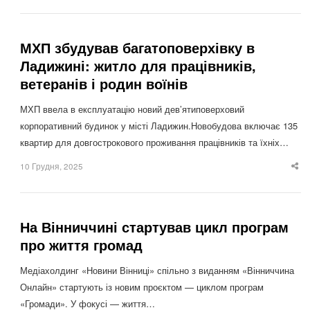
po
МХП збудував багатоповерхівку в
Ладижині: житло для працівників,
ветеранів і родин воїнів
МХП ввела в експлуатацію новий дев’ятиповерховий
корпоративний будинок у місті Ладижин.Новобудова включає 135
квартир для довгострокового проживання працівників та їхніх…
10 Грудня, 2025
Sha
thi
po
На Вінниччині стартував цикл програм
про життя громад
Медіахолдинг «Новини Вінниці» спільно з виданням «Вінниччина
Онлайн» стартують із новим проєктом — циклом програм
«Громади». У фокусі — життя…