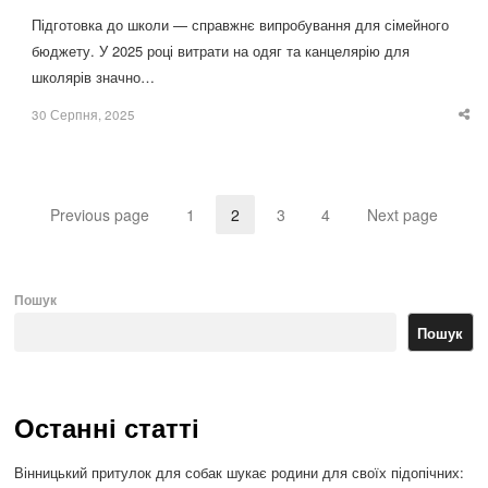
Підготовка до школи — справжнє випробування для сімейного
бюджету. У 2025 році витрати на одяг та канцелярію для
школярів значно…
30 Серпня, 2025
Sha
thi
po
Previous page
1
2
3
4
Next page
Page
Page
Page
Page
Пошук
Пошук
Останні статті
Вінницький притулок для собак шукає родини для своїх підопічних: