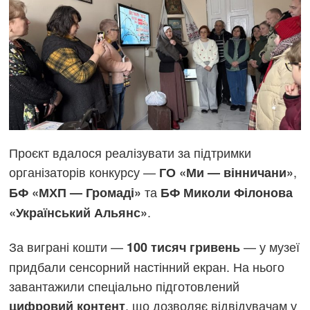
Проєкт вдалося реалізувати за підтримки
організаторів конкурсу —
,
ГО «Ми — вінничани»
та
БФ «МХП — Громаді»
БФ Миколи Філонова
.
«Український Альянс»
За виграні кошти —
— у музеї
100 тисяч гривень
придбали сенсорний настінний екран. На нього
завантажили спеціально підготовлений
, що дозволяє відвідувачам у
цифровий контент