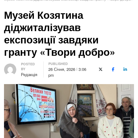
Музей Козятина
діджиталізував
експозиції завдяки
гранту «Твори добро»
PUBLISHED
Author
POSTED
26 Січня, 2026
3:06
BY
X (Twitter)
Facebook
LinkedI
Редакція
pm