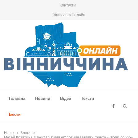
Контакти
Вінничина Онлайн
Вінниччина Онлайн
Новини Вінниччини, громад області, події та аналітика
Головна
Новини
Відео
Тексти
Searc
Блоги
Home
Блоги
Музей Козятина діджиталізував експозиції завдяки гранту «Твори добро»