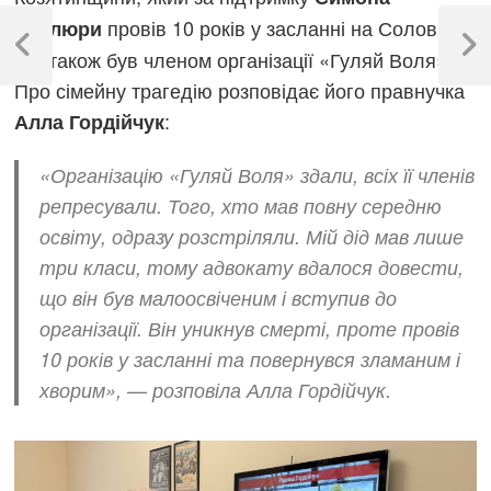
Навігація
провів 10 років у засланні на Соловках.
Петлюри
записів
Previous
Next
Він також був членом організації «Гуляй Воля».
Post
Post
Про сімейну трагедію розповідає його правнучка
:
Алла Гордійчук
«Організацію «Гуляй Воля» здали, всіх її членів
репресували. Того, хто мав повну середню
освіту, одразу розстріляли. Мій дід мав лише
три класи, тому адвокату вдалося довести,
що він був малоосвіченим і вступив до
організації. Він уникнув смерті, проте провів
10 років у засланні та повернувся зламаним і
хворим», — розповіла Алла Гордійчук.