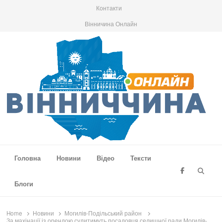
Контакти
Вінничина Онлайн
Вінниччина Онлайн
Новини Вінниччини, громад області, події та аналітика
Головна
Новини
Відео
Тексти
Searc
Блоги
Home
Новини
Могилів-Подільський район
За махінації із орендою судитимуть посадовця селищної ради Могилів-