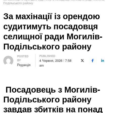
Подільського району
За махінації із орендою
судитимуть посадовця
селищної ради Могилів-
Подільського району
PUBLISHED
Author
POSTED
4 Червня, 2026
7:58
BY
X (Twitter)
Facebook
LinkedI
Редакція
am
Посадовець з Могилів-
Подільського району
завдав збитків на понад