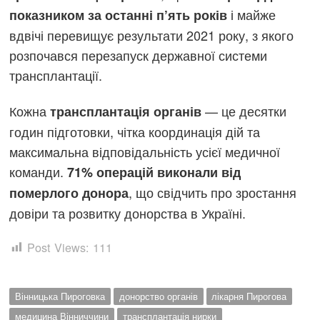
і майже
показником за останні п’ять років
вдвічі перевищує результати 2021 року, з якого
розпочався перезапуск державної системи
трансплантації.
Кожна
— це десятки
трансплантація органів
годин підготовки, чітка координація дій та
максимальна відповідальність усієї медичної
команди.
71% операцій виконали від
, що свідчить про зростання
померлого донора
довіри та розвитку донорства в Україні.
Post Views:
111
Вінницька Пироговка
донорство органів
лікарня Пирогова
медицина Вінниччини
трансплантація нирки