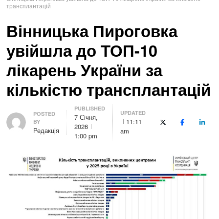
трансплантацій
Вінницька Пироговка
увійшла до ТОП-10
лікарень України за
кількістю трансплантацій
PUBLISHED
UPDATED
Author
POSTED
7 Січня,
11:11
BY
X (Twitter)
Facebook
Linke
2026
Редакція
am
1:00 pm