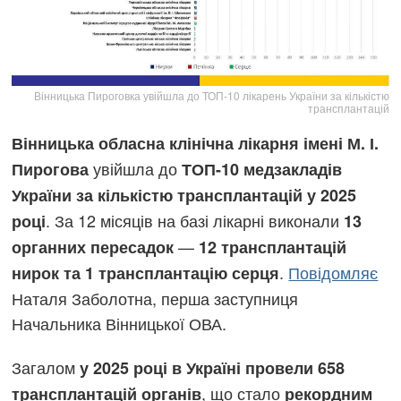
Вінницька Пироговка увійшла до ТОП-10 лікарень України за кількістю
трансплантацій
Вінницька обласна клінічна лікарня імені М. І.
увійшла до
Пирогова
ТОП-10 медзакладів
України за кількістю трансплантацій у 2025
. За 12 місяців на базі лікарні виконали
році
13
—
органних пересадок
12 трансплантацій
.
Повідомляє
нирок та 1 трансплантацію серця
Наталя Заболотна, перша заступниця
Начальника Вінницької ОВА.
Загалом
у 2025 році в Україні провели 658
, що стало
трансплантацій органів
рекордним