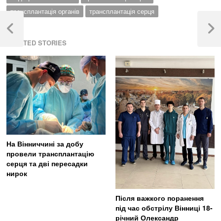
трансплантація органів
трансплантація серця
Навігація
записів
Previous
Next
RELATED STORIES
Post
Post
На Вінниччині за добу
провели трансплантацію
серця та дві пересадки
нирок
Після важкого поранення
під час обстрілу Вінниці 18-
річний Олександр