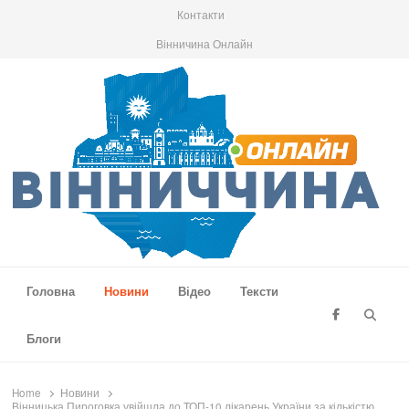
Контакти
Вінничина Онлайн
Вінниччина Онлайн
Новини Вінниччини, громад області, події та аналітика
Головна
Новини
Відео
Тексти
Searc
Блоги
Home
Новини
Вінницька Пироговка увійшла до ТОП-10 лікарень України за кількістю