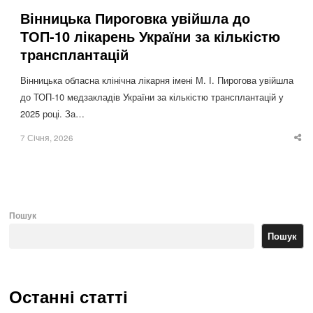
Вінницька Пироговка увійшла до
ТОП-10 лікарень України за кількістю
трансплантацій
Вінницька обласна клінічна лікарня імені М. І. Пирогова увійшла
до ТОП-10 медзакладів України за кількістю трансплантацій у
2025 році. За…
7 Січня, 2026
Sha
thi
po
Пошук
Пошук
Останні статті