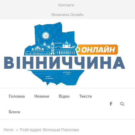
Контакти
Вінничина Онлайн
Вінниччина Онлайн
Новини Вінниччини, громад області, події та аналітика
Головна
Новини
Відео
Тексти
Searc
Блоги
Home
Posts tagged:
Вінницька Пироговка