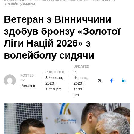
волейболу сидячи
Ветеран з Вінниччини
здобув бронзу «Золотої
Ліги Націй 2026» з
волейболу сидячи
UPDATED
2
PUBLISHED
Author
POSTED
3 Червня,
Червня,
BY
X (Twitter)
Facebook
Linke
2026
2026
Редакція
12:19 pm
11:22
pm