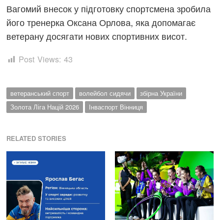
Вагомий внесок у підготовку спортсмена зробила
його тренерка Оксана Орлова, яка допомагає
ветерану досягати нових спортивних висот.
Post Views:
43
ветеранський спорт
волейбол сидячи
збірна України
Золота Ліга Націй 2026
Інваспорт Вінниця
RELATED STORIES