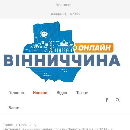
Контакти
Вінничина Онлайн
Вінниччина Онлайн
Новини Вінниччини, громад області, події та аналітика
Головна
Новини
Відео
Тексти
Searc
Блоги
Home
Новини
Ветеран з Вінниччини здобув бронзу «Золотої Ліги Націй 2026» з