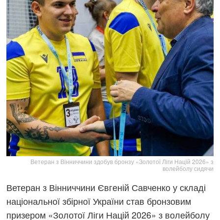
Ветеран з Вінниччини здобув бронзу «Золотої Ліги Націй 2026» з
волейболу сидячи
Ветеран з Вінниччини Євгеній Савченко у складі
національної збірної України став бронзовим
призером «Золотої Ліги Націй 2026» з волейболу