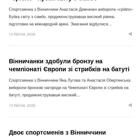
Спортсменка з Вінниччини Анастасія Демченко виборола «срібло»
Кубка світу з самбо, продемонструвавши високий рівень
підготовки на міжнародній арені. Змагання відбулися…
14 Квітня, 2026
Sha
thi
po
Вінничанки здобули бронзу на
чемпіонаті Європи зі стрибків на батуті
Спортсменки з Вінниччини Яна Лугова та Анастасія Обертинська
вибороли бронзові нагороди на Чемпіонаті Європи зі стрибків на
батуті, продемонструвавши високий…
13 Квітня, 2026
Sha
thi
po
Двоє спортсменів з Вінниччини