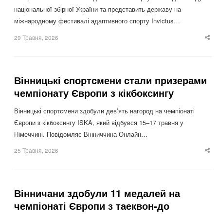
національної збірної України та представить державу на
міжнародному фестивалі адаптивного спорту Invictus…
29 Травня, 2026
Sha
thi
po
Вінницькі спортсмени стали призерами
чемпіонату Європи з кікбоксингу
Вінницькі спортсмени здобули дев’ять нагород на чемпіонаті
Європи з кікбоксингу ISKA, який відбувся 15–17 травня у
Німеччині. Повідомляє Вінниччина Онлайн…
25 Травня, 2026
Sha
thi
po
Вінничани здобули 11 медалей на
чемпіонаті Європи з таеквон-до