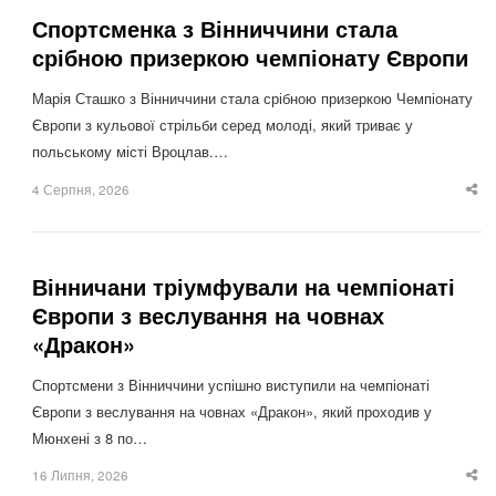
Спортсменка з Вінниччини стала
срібною призеркою чемпіонату Європи
Марія Сташко з Вінниччини стала срібною призеркою Чемпіонату
Європи з кульової стрільби серед молоді, який триває у
польському місті Вроцлав.…
4 Серпня, 2026
Sha
thi
po
Вінничани тріумфували на чемпіонаті
Європи з веслування на човнах
«Дракон»
Спортсмени з Вінниччини успішно виступили на чемпіонаті
Європи з веслування на човнах «Дракон», який проходив у
Мюнхені з 8 по…
16 Липня, 2026
Sha
thi