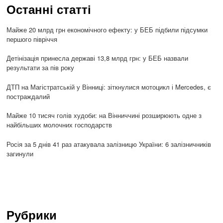
Останні статті
Майже 20 млрд грн економічного ефекту: у БЕБ підбили підсумки
першого півріччя
Детінізація принесла державі 13,8 млрд грн: у БЕБ назвали
результати за пів року
ДТП на Магістратській у Вінниці: зіткнулися мотоцикл і Mercedes, є
постраждалий
Майже 10 тисяч голів худоби: на Вінниччині розширюють одне з
найбільших молочних господарств
Росія за 5 днів 41 раз атакувала залізницю України: 6 залізничників
загинули
Рубрики