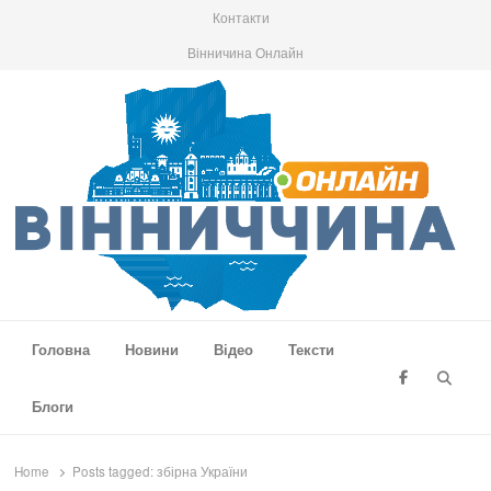
Контакти
Вінничина Онлайн
Вінниччина Онлайн
Новини Вінниччини, громад області, події та аналітика
Головна
Новини
Відео
Тексти
Searc
Блоги
Home
Posts tagged:
збірна України