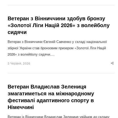
po
Ветеран з Вінниччини здобув бронзу
«Золотої Ліги Націй 2026» з волейболу
сидячи
Ветеран з Вінниччини Євгеній Савченко у складі національної
збірної України став бронзовим призером «Золотої Ліги Націй
2026» з волейболу сидячи.…
3 Червня, 2026
Sha
thi
po
Ветеран Владислав Зелениця
змагатиметься на міжнародному
фестивалі адаптивного спорту в
Німеччині
Ветеран із Вінниччини Владислав Зелениця увійшов до складу