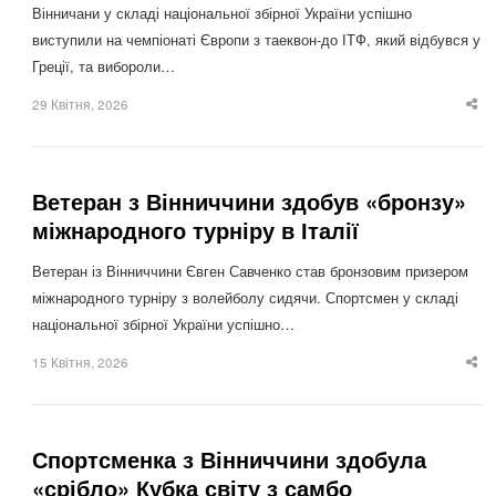
Вінничани у складі національної збірної України успішно
виступили на чемпіонаті Європи з таеквон-до ІТФ, який відбувся у
Греції, та вибороли…
29 Квітня, 2026
Sha
thi
po
Ветеран з Вінниччини здобув «бронзу»
міжнародного турніру в Італії
Ветеран із Вінниччини Євген Савченко став бронзовим призером
міжнародного турніру з волейболу сидячи. Спортсмен у складі
національної збірної України успішно…
15 Квітня, 2026
Sha
thi
po
Спортсменка з Вінниччини здобула
«срібло» Кубка світу з самбо