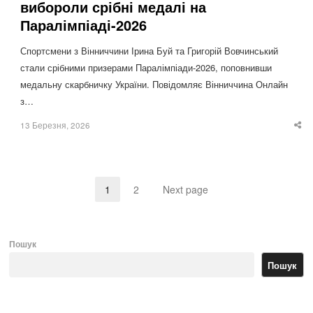
вибороли срібні медалі на
Паралімпіаді-2026
Спортсмени з Вінниччини Ірина Буй та Григорій Вовчинський
стали срібними призерами Паралімпіади-2026, поповнивши
медальну скарбничку України. Повідомляє Вінниччина Онлайн
з…
13 Березня, 2026
Sha
thi
po
1
2
Next page
Page
Page
Пошук
Пошук