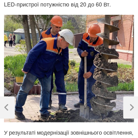
LED-пристрої потужністю від 20 до 60 Вт.
Навігація
записів
Previous
Next
Post
Post
У результаті модернізації зовнішнього освітлення,