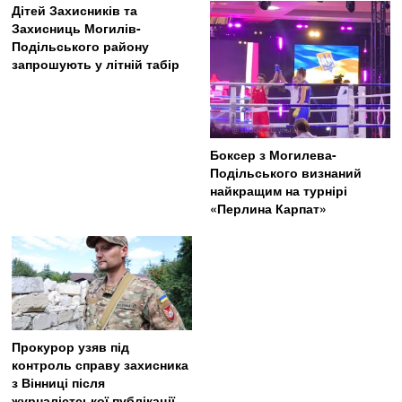
Дітей Захисників та
Захисниць Могилів-
Подільського району
запрошують у літній табір
Боксер з Могилева-
Подільського визнаний
найкращим на турнірі
«Перлина Карпат»
Прокурор узяв під
контроль справу захисника
з Вінниці після
журналістської публікації