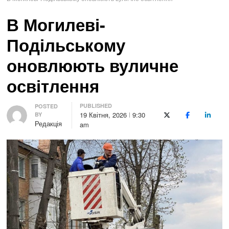
В Могилеві-
Подільському
оновлюють вуличне
освітлення
PUBLISHED
Author
POSTED
19 Квітня, 2026
9:30
BY
X (Twitter)
Facebook
LinkedI
Редакція
am