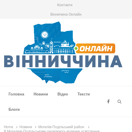
Контакти
Вінничина Онлайн
Вінниччина Онлайн
Новини Вінниччини, громад області, події та аналітика
Головна
Новини
Відео
Тексти
Searc
Блоги
Home
Новини
Могилів-Подільський район
В Могилеві-Подільському оновлюють вуличне освітлення