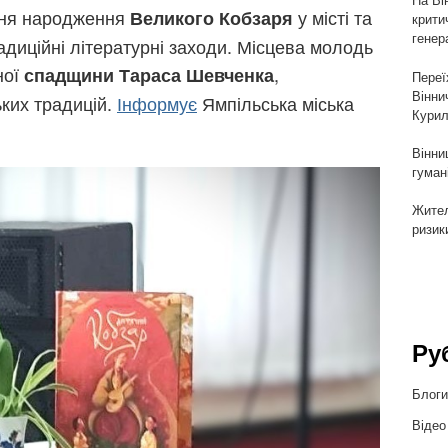
 дня народження
у місті та
Великого Кобзаря
крити
генер
диційні літературні заходи. Місцева молодь
ної
,
спадщини Тараса Шевченка
Переї
Вінни
ьких традицій.
Інформує
Ямпільська міська
Курил
Вінни
гуман
Жител
ризик
Ру
Блог
Відео