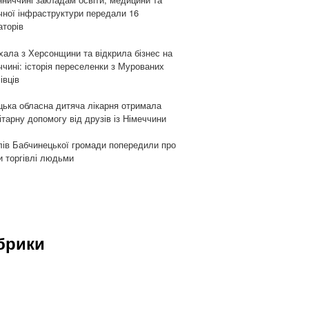
чної інфраструктури передали 16
аторів
хала з Херсонщини та відкрила бізнес на
ччині: історія переселенки з Мурованих
івців
цька обласна дитяча лікарня отримала
ітарну допомогу від друзів із Німеччини
ів Бабчинецької громади попередили про
и торгівлі людьми
брики
и