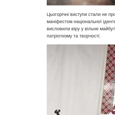
Цьогорічні виступи стали не пр
маніфестом національної ідент
висловили віру у вільне майбу
патріотизму та творчості.