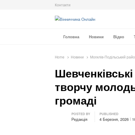
Контакти
Вінниччина Онлайн
Новини Вінниччини, громад області, події т
Головна
Новини
Відео
Home
Новини
Могилів-Подільський рай
Шевченківські
творчу молодь
громаді
Author
POSTED BY
PUBLISHED
Редакція
4 Березня, 2026
1