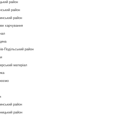
цький район
нський район
инський район
ве харчування
нал
цина
ів-Подільський район
ни
ерський матеріал
ика
нюємо
т
и
инський район
ницький район