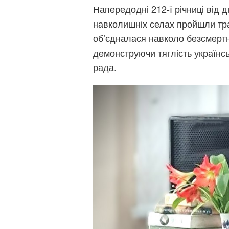
Напередодні 212-ї річниці від
навколишніх селах пройшли тра
об’єдналася навколо безсмерт
демонструючи тяглість українс
рада.