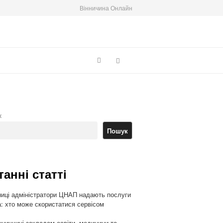
Вінничина Онлайн
Search
к
Пошук
танні статті
ниці адміністратори ЦНАП надають послуги
: хто може скористатися сервісом
нниччині закладам освіти, медицини та