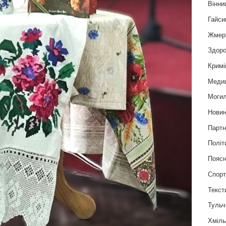
Вінни
Гайси
Жмер
Здоро
Кримі
Меди
Могил
Нови
Партн
Політ
Пояс
Спор
Текст
Тульч
Хміль