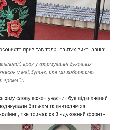
особисто привітав талановитих виконавців:
важливий крок у формуванні духовних
 внесок у майбутнє, яке ми виборюємо
к громади.
нському слову кожен учасник був відзначений
подякували батькам та вчителям за
коління, яке тримає свій «духовний фронт».