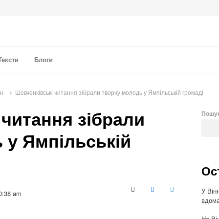
а аналітика
Тексти
Блоги
он
Шевченківські читання зібрали творчу молодь у Ямпільській громаді
 читання зібрали
Пошу
 у Ямпільській
Ос
У Він
X (Twitter)
Facebook
LinkedIn
0:38 am
вдома
На Ві