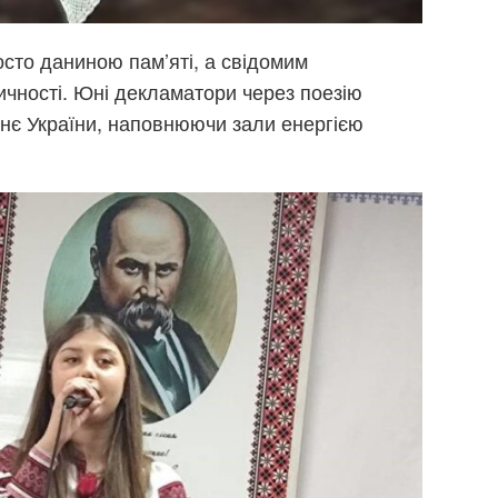
осто даниною пам’яті, а свідомим
ичності. Юні декламатори через поезію
тнє України, наповнюючи зали енергією