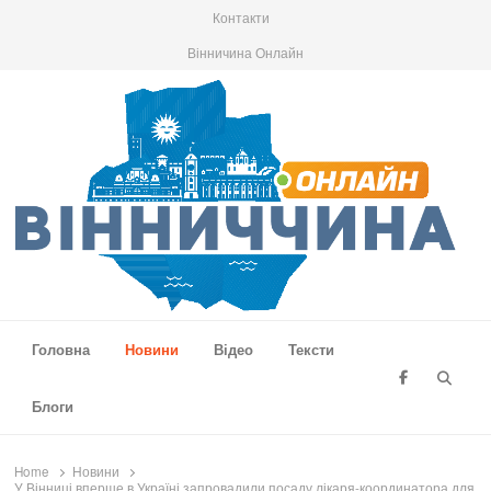
Контакти
Вінничина Онлайн
Вінниччина Онлайн
Новини Вінниччини, громад області, події та аналітика
Головна
Новини
Відео
Тексти
Searc
Блоги
Home
Новини
У Вінниці вперше в Україні запровадили посаду лікаря-координатора для