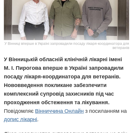
У Вінниці вперше в Україні запровадили посаду лікаря-координатора для
ветеранів
У Вінницькій обласній клінічній лікарні імені
М. І. Пирогова вперше в Україні запровадили
посаду лікаря-координатора для ветеранів.
Нововведення покликане забезпечити
комплексний супровід захисників під час
проходження обстеження та лікування.
Повідомляє
Вінниччина Онлайн
з посиланням на
допис лікарні
.