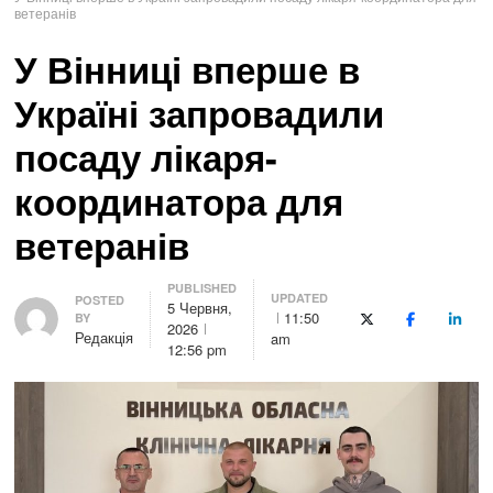
ветеранів
У Вінниці вперше в
Україні запровадили
посаду лікаря-
координатора для
ветеранів
PUBLISHED
UPDATED
Author
POSTED
5 Червня,
11:50
BY
X (Twitter)
Facebook
Linke
2026
Редакція
am
12:56 pm