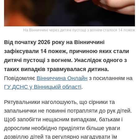
На Вінниччині через дитячі пустощі з вогнем сталося 14 пожеж
Від початку 2026 року на Вінниччині
зафіксували 14 пожеж, причиною яких стали
дитячі пустощі з вогнем. Унаслідок одного з
таких випадків травмувалася дитина.
Повідомляє
Вінниччина Онлайн
з посиланням на
ГУ ДСНС у Вінницькій області
.
Рятувальники наголошують, що сірники та
запальнички не повинні потрапляти до рук дітей.
Щоб запобігти нещасним випадкам, батькам і
дорослим необхідно приділяти більше уваги
дозвіллю дітей та регулярно нагадувати їм