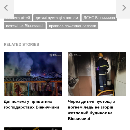
Навігація
записів
Previous
Next
Post
Post
безпека дітей
дитячі пустощі з вогнем
ДСНС Вінниччина
пожежі на Вінниччині
правила пожежної безпеки
RELATED STORIES
Дві пожежі у приватних
Через дитячі пустощі з
господарствах Вінниччини
вогнем ледь не згорів
житловий будинок на
Вінниччині