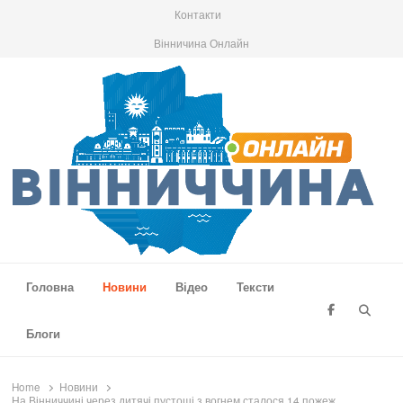
Контакти
Вінничина Онлайн
Вінниччина Онлайн
Новини Вінниччини, громад області, події та аналітика
Головна
Новини
Відео
Тексти
Searc
Блоги
Home
Новини
На Вінниччині через дитячі пустощі з вогнем сталося 14 пожеж