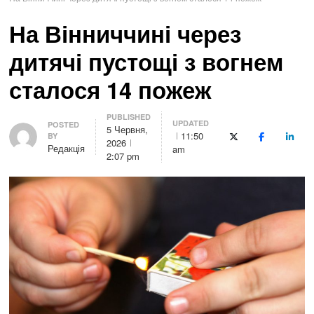
На Вінниччині через
дитячі пустощі з вогнем
сталося 14 пожеж
PUBLISHED
UPDATED
Author
POSTED
5 Червня,
11:50
BY
X (Twitter)
Facebook
Linke
2026
Редакція
am
2:07 pm