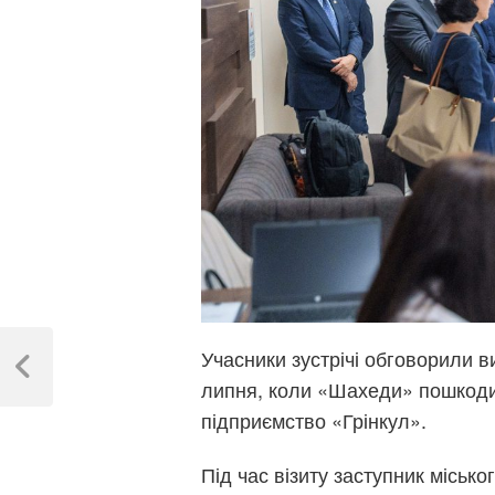
Навігація
Учасники зустрічі обговорили в
записів
Previous
липня, коли «Шахеди» пошкоди
Post
підприємство «Грінкул».
Під час візиту заступник міськ