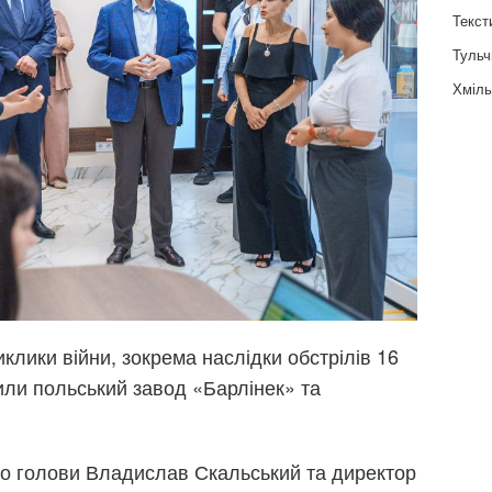
Текст
Тульч
Хміль
иклики війни, зокрема наслідки обстрілів 16
ли польський завод «Барлінек» та
ого голови Владислав Скальський та директор