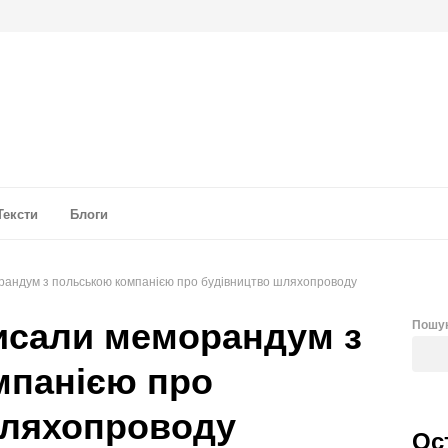
а аналітика
Тексти
Блоги
орандум з польською компанією про будівництво шляхопроводу
писали меморандум з
Пошу
мпанією про
шляхопроводу
Ос