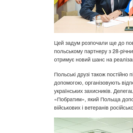
Цей задум розпочали ще до пов
польському партнеру з 28-річни
отримує новий шанс на реаліза
Польські друзі також постійно
допомогою, організовують відпо
українських захисників. Делега
«Побратим», який Польща допо
військових і ветеранів російсько