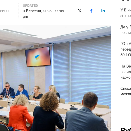
UPDATED
У Він
11:00
9 Вересня, 2025
11:09
X (Twitter)
Facebook
LinkedIn
зіткн
pm
Де у 
повни
ГО «М
перед
59-ї 
На Ві
насил
нарко
Спека
можли
Ру