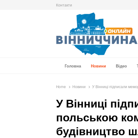
Контакти
Вінниччина Онлайн
Новини Вінниччини, громад області, події т
Головна
Новини
Відео
Home
Новини
У Вінниці підписали мем
У Вінниці під
польською ко
будівництво 