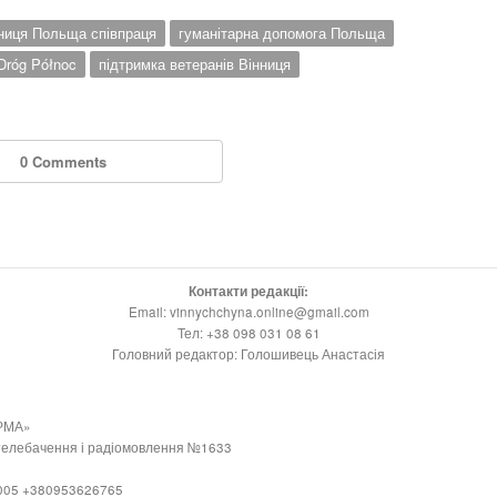
ниця Польща співпраця
гуманітарна допомога Польща
Dróg Północ
підтримка ветеранів Вінниця
0 Comments
Контакти редакції:
Email: vinnychchyna.online@gmail.com
Тел: +38 098 031 08 61
Головний редактор: Голошивець Анастасія
РМА»
 телебачення і радіомовлення №1633
21005 +380953626765