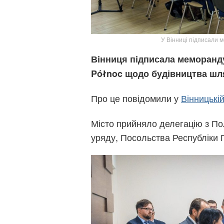
У Вінниці підписали 
Вінниця підписала меморанд
Północ щодо будівництва шл
Про це повідомили у
Вінницькій
Місто прийняло делегацію з По
уряду, Посольства Республіки П