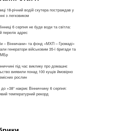
ниці 18-річний водій скутера постраждав у
енні з легковиком
Вінниці 6 серпня не буде води та світла:
й перелік адрес
и – Вінничани» та фонд «МХП – Громаді»
али генератори військовим 35-ї бригади та
ОМБр
нниччині під час виклику про домашнє
ьство виявили понад 100 кущів ймовірно
вмісних рослин
 до +38° накриє Вінниччину 6 серпня:
вий температурний рекорд
брики