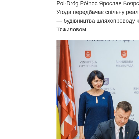
Pol-Dróg Północ Ярослав Бояр
Угода передбачає спільну реал
— будівництва шляхопроводу чер
Тяжиловом.