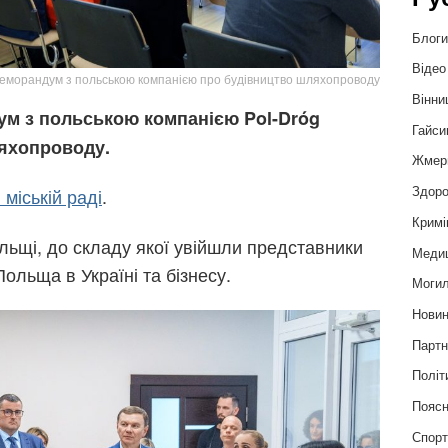
Блог
Відео
меморандум з польською компанією про будівництво шляхопроводу
Вінни
ум з польською компанією Pol-Dróg
Гайси
яхопроводу.
Жмер
Здоро
 міській раді
.
Кримі
льщі, до складу якої увійшли представники
Меди
ольща в Україні та бізнесу.
Могил
Нови
Партн
Політ
Пояс
Спор