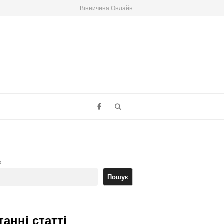
Вінничина Онлайн
Search
к
Пошук
танні статті