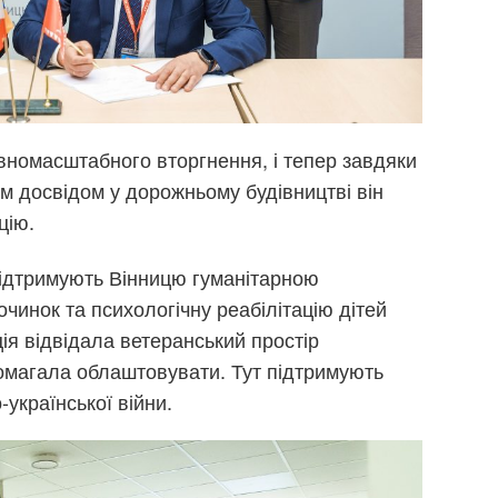
номасштабного вторгнення, і тепер завдяки
м досвідом у дорожньому будівництві він
цію.
 підтримують Вінницю гуманітарною
чинок та психологічну реабілітацію дітей
ція відвідала ветеранський простір
магала облаштовувати. Тут підтримують
-української війни.