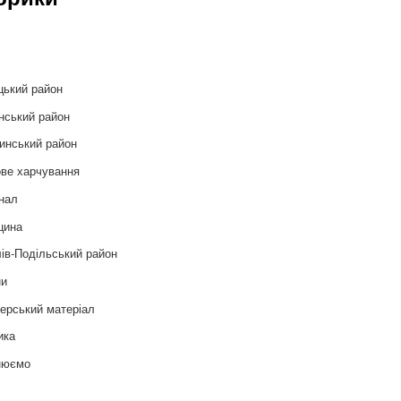
и
цький район
нський район
инський район
ве харчування
нал
цина
ів-Подільський район
ни
ерський матеріал
ика
нюємо
т