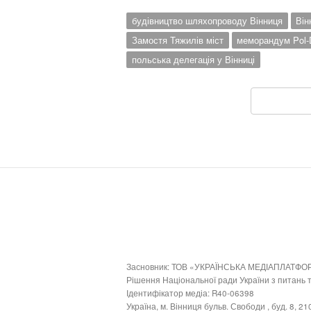
будівництво шляхопроводу Вінниця
Він
Замостя Тяжилів міст
меморандум Pol-
польська делегація у Вінниці
Засновник: ТОВ «УКРАЇНСЬКА МЕДІАПЛАТФО
Рішення Національної ради України з питань
Ідентифікатор медіа: R40-06398
Україна, м. Вінниця бульв. Свободи , буд. 8, 