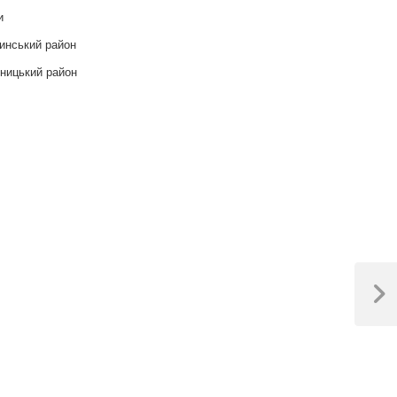
и
инський район
ницький район
Next
Post