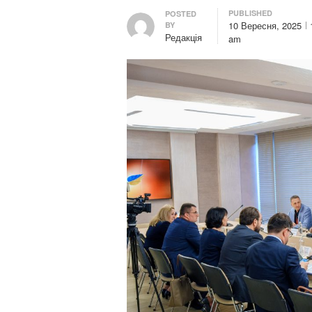
PUBLISHED
Author
POSTED
10 Вересня, 2025
BY
Редакція
am