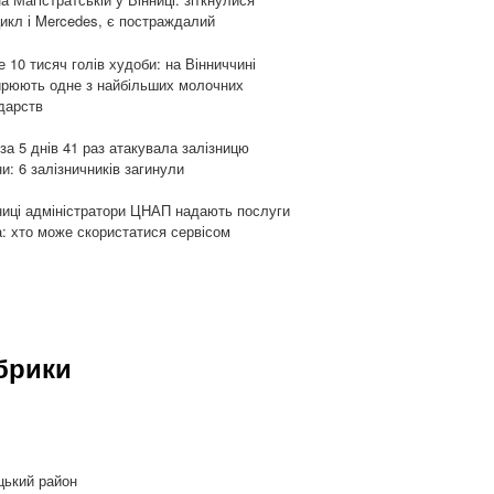
икл і Mercedes, є постраждалий
 10 тисяч голів худоби: на Вінниччині
рюють одне з найбільших молочних
дарств
 за 5 днів 41 раз атакувала залізницю
ни: 6 залізничників загинули
ниці адміністратори ЦНАП надають послуги
: хто може скористатися сервісом
брики
и
цький район