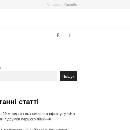
Вінничина Онлайн
Search
к
Пошук
танні статті
 20 млрд грн економічного ефекту: у БЕБ
ли підсумки першого півріччя
а Магістратській у Вінниці: зіткнулися