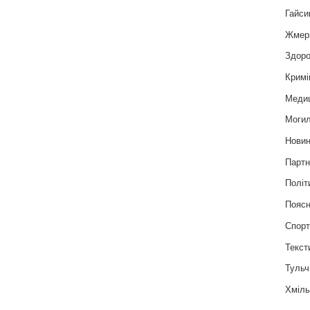
Гайси
Жмер
Здоро
Кримі
Меди
Могил
Нови
Партн
Політ
Пояс
Спор
Текст
Тульч
Хміль