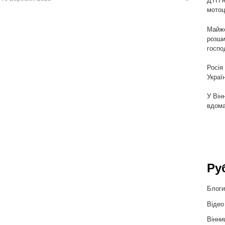
Share
this
мотоц
post
Майже
розши
госпо
Росія
Украї
У Він
вдома
Ру
Блог
Відео
Вінни