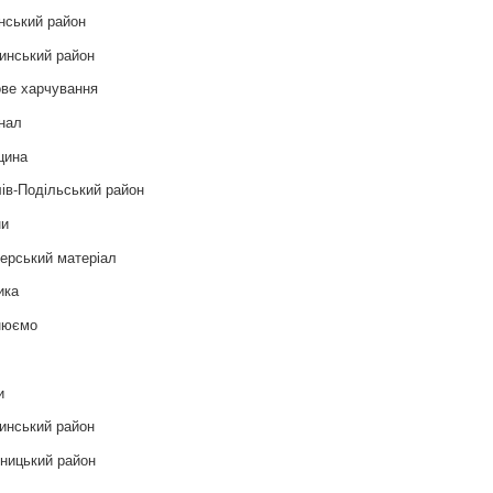
нський район
инський район
ве харчування
нал
цина
ів-Подільський район
ни
ерський матеріал
ика
нюємо
т
и
инський район
ницький район