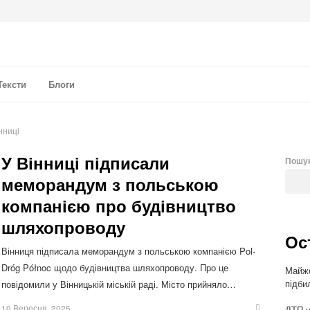
а аналітика
Тексти
Блоги
нниці
У Вінниці підписали
Пошу
меморандум з польською
компанією про будівництво
шляхопроводу
Ос
Вінниця підписала меморандум з польською компанією Pol-
Dróg Północ щодо будівництва шляхопроводу. Про це
Майже
підби
повідомили у Вінницькій міській раді. Місто прийняло…
10 Вересня, 2025
ДТП н