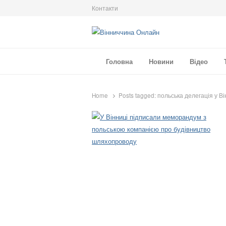
Контакти
Вінниччина Онлайн
Новини Вінниччини, громад області, події т
Головна
Новини
Відео
Home
Posts tagged:
польська делегація у Ві