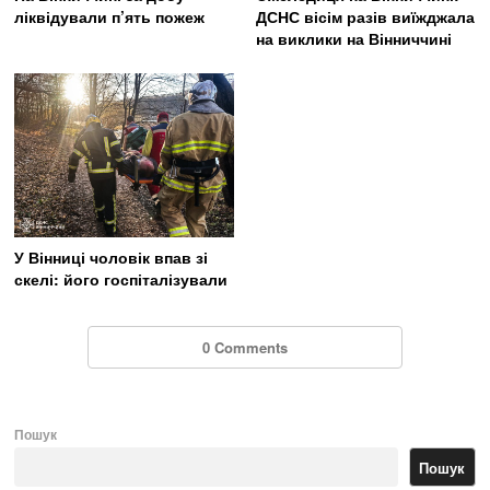
ліквідували п’ять пожеж
ДСНС вісім разів виїжджала
на виклики на Вінниччині
У Вінниці чоловік впав зі
скелі: його госпіталізували
0 Comments
Пошук
Пошук