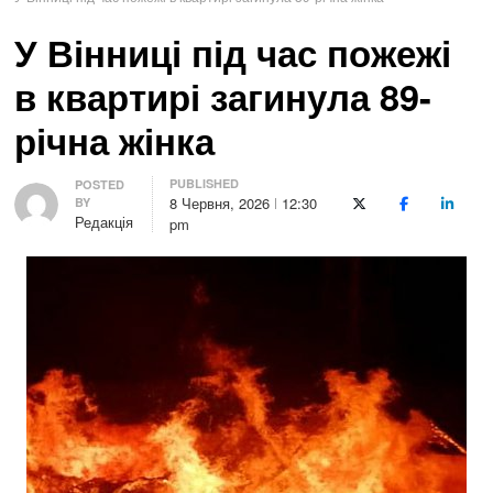
У Вінниці під час пожежі
в квартирі загинула 89-
річна жінка
PUBLISHED
Author
POSTED
8 Червня, 2026
12:30
BY
X (Twitter)
Facebook
LinkedI
Редакція
pm