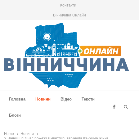
Контакти
Вінничина Онлайн
Вінниччина Онлайн
Новини Вінниччини, громад області, події та аналітика
Головна
Новини
Відео
Тексти
Searc
Блоги
Home
Новини
У Вінниці під час пожежі в квартирі загинула 89-річна жінка