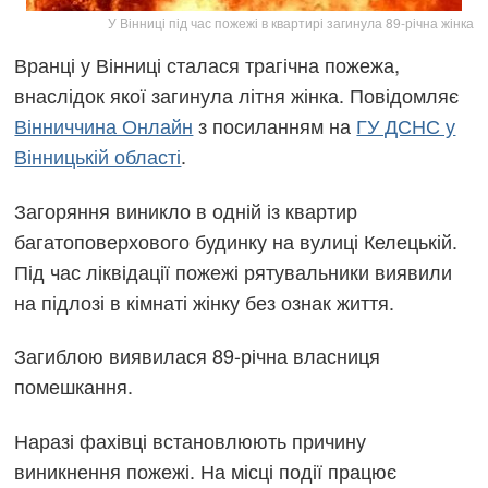
У Вінниці під час пожежі в квартирі загинула 89-річна жінка
Вранці у Вінниці сталася трагічна пожежа,
внаслідок якої загинула літня жінка. Повідомляє
Вінниччина Онлайн
з посиланням на
ГУ ДСНС у
Вінницькій області
.
Загоряння виникло в одній із квартир
багатоповерхового будинку на вулиці Келецькій.
Під час ліквідації пожежі рятувальники виявили
на підлозі в кімнаті жінку без ознак життя.
Загиблою виявилася 89-річна власниця
помешкання.
Наразі фахівці встановлюють причину
виникнення пожежі. На місці події працює