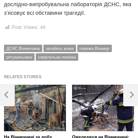
дослідно-випробувальна лабораторія ДСНС, яка
з’ясовує всі обставини трагедії.
Post Views:
45
ДСНС Вінниччина
загибель жінки
пожежа Вінниця
рятувальники
смертельна пожежа
RELATED STORIES
Навігація
записів
Previous
Next
Post
Post
На Вінниччині за добу
Ожеледиця на Вінниччині: