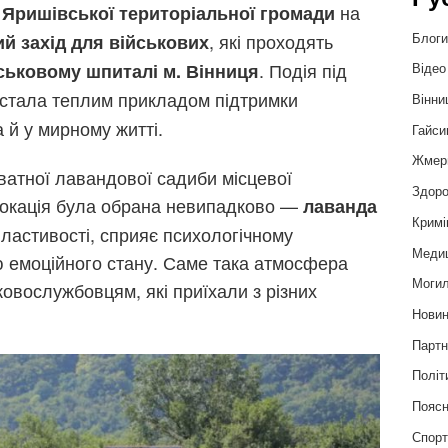
на
 Яришівської територіальної громади
, які проходять
Блог
й захід для військових
. Подія під
ськовому шпиталі м. Вінниця
Відео
стала теплим прикладом підтримки
Вінни
 й у мирному житті.
Гайси
Жмер
иватної лавандової садиби місцевої
Здоро
локація була обрана невипадково —
лаванда
Кримі
властивості, сприяє психологічному
Меди
 емоційного стану. Саме така атмосфера
Могил
овослужбовцям, які приїхали з різних
Нови
Партн
Політ
Пояс
Спор