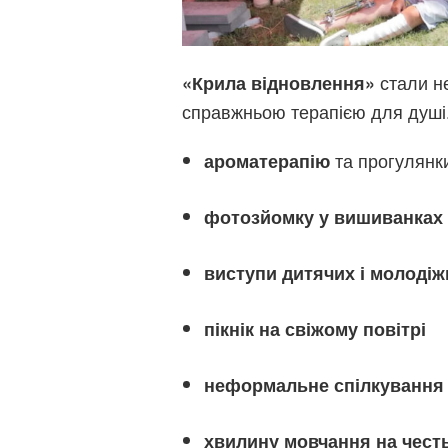
стали н
«Крила відновлення»
справжньою терапією для душі
та прогулянк
ароматерапію
фотозйомку у вишиванках
виступи дитячих і молодіж
пікнік на свіжому повітрі
неформальне спілкування 
хвилину мовчання на честь