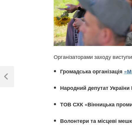
Організаторами заходу виступи
Навігація
Громадська організація
«М
записів
Previous
Post
Народний депутат України 
ТОВ СХК «Вінницька проми
Волонтери та місцеві мешк