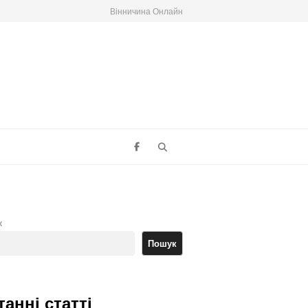
Вінничина Онлайн
Search
к
Пошук
танні статті