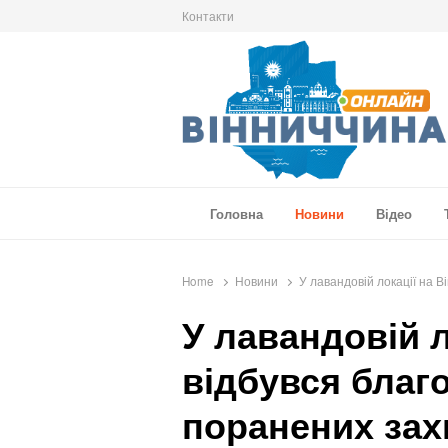
Контакти
Вінниччина Онлайн
Новини Вінниччини, громад області, події т
Головна
Новини
Відео
Home
Новини
У лавандовій локації на В
У лавандовій л
відбувся благо
поранених зах