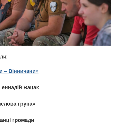
ли:
и – Вінничани»
Геннадій Вацак
слова група»
анці громади