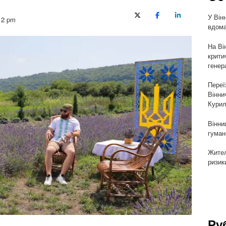
У Він
X (Twitter)
Facebook
LinkedIn
12 pm
вдома
На Ві
крити
генер
Переї
Вінни
Курил
Вінни
гуман
Жител
ризик
Ру