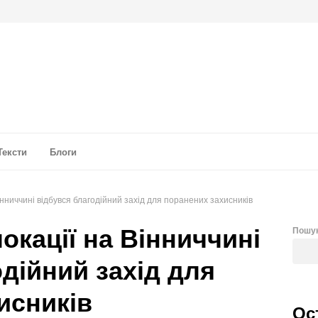
а аналітика
Тексти
Блоги
інниччині відбувся благодійний захід для поранених захисників
окації на Вінниччині
Пошу
дійний захід для
исників
Ос