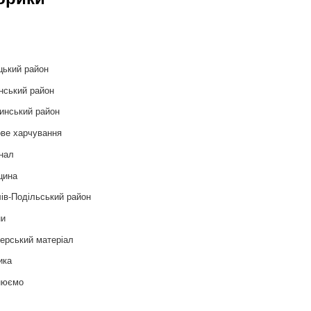
и
цький район
нський район
инський район
ве харчування
нал
цина
ів-Подільський район
ни
ерський матеріал
ика
нюємо
т