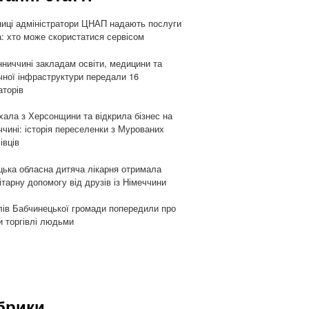
ниці адміністратори ЦНАП надають послуги
: хто може скористатися сервісом
нниччині закладам освіти, медицини та
чної інфраструктури передали 16
аторів
хала з Херсонщини та відкрила бізнес на
ччині: історія переселенки з Мурованих
івців
цька обласна дитяча лікарня отримала
ітарну допомогу від друзів із Німеччини
ів Бабчинецької громади попередили про
и торгівлі людьми
брики