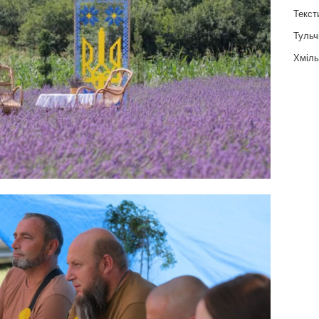
Текст
Тульч
Хміль