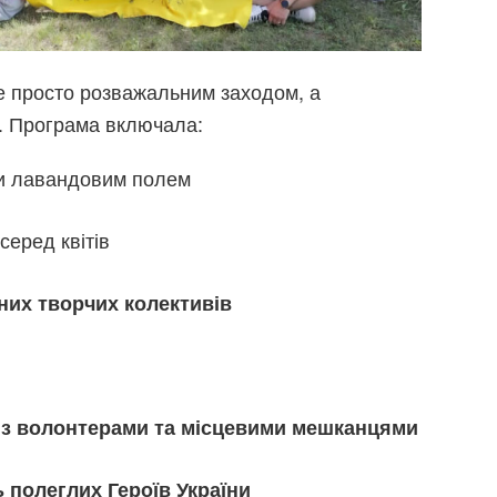
е просто розважальним заходом, а
. Програма включала:
и лавандовим полем
серед квітів
них творчих колективів
з волонтерами та місцевими мешканцями
 полеглих Героїв України