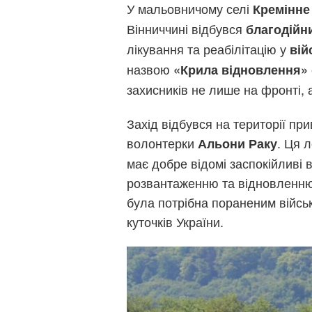
У мальовничому селі
Кремінне
Вінниччині відбувся
благодійни
лікування та реабілітацію у
вій
назвою
«Крила відновлення»
захисників не лише на фронті, а
Захід відбувся на території пр
волонтерки
. Ця 
Альони Раку
має добре відомі заспокійливі 
розвантаженню та відновленню
була потрібна пораненим військ
куточків України.